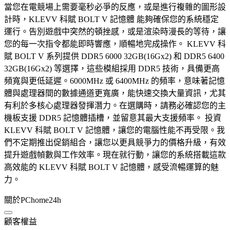
當您在電競場上需要毫秒必爭的反應，或是進行複雜的圖形設
計時，KLEVV 科賦 BOLT V 記憶體 能夠確保您的系統穩定
運行。告別遊戲中突然的頓挫感，或是渲染時漫長的等待，讓
您的每一次指令都能即時響應，順暢地完成操作。 KLEVV 科
賦 BOLT V 系列提供 DDR5 6000 32GB(16Gx2) 和 DDR5 6400
32GB(16Gx2) 等選擇，這些模組採用 DDR5 技術，具備更高
頻寬與更低延遲。6000MHz 或 6400MHz 的頻率，意味著記憶
體與處理器間的數據通道更寬廣，能快速交換大量資訊，尤其
有利於多核心處理器發揮潛力。在選購時，請務必確認您的主
機板支援 DDR5 記憶體插槽，並留意其最大支援頻率。 投資
KLEVV 科賦 BOLT V 記憶體，讓您的電腦性能不再受限。我
們不定期推出促銷組合，讓您以更具競爭力的價格升級，有效
提升遊戲幀數與工作效率。現在就行動，讓您的系統搭載這款
高效能的 KLEVV 科賦 BOLT V 記憶體，感受流暢運算的魅
力。
關於PChome24h
顧客權益