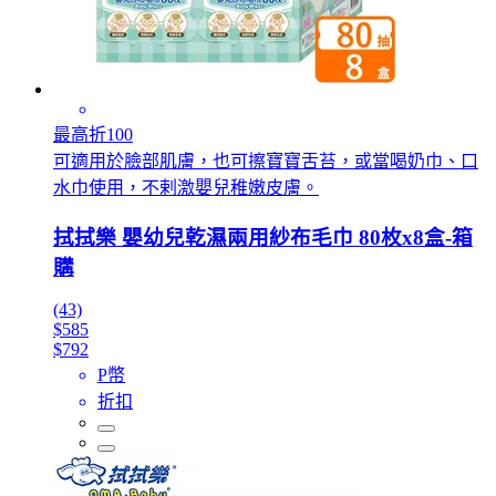
最高折100
可適用於臉部肌膚，也可擦寶寶舌苔，或當喝奶巾、口
水巾使用，不剌激嬰兒稚嫩皮膚。
拭拭樂 嬰幼兒乾濕兩用紗布毛巾 80枚x8盒-箱
購
(43)
$585
$792
P幣
折扣