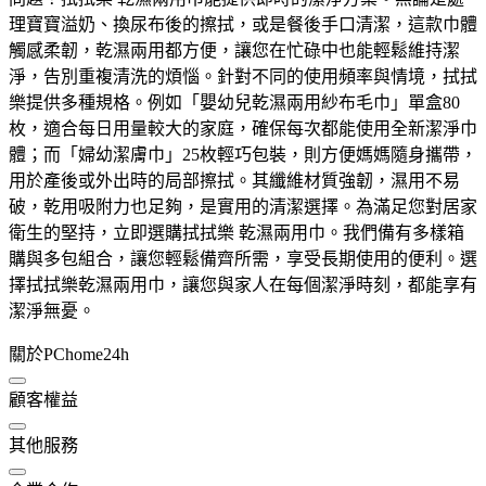
理寶寶溢奶、換尿布後的擦拭，或是餐後手口清潔，這款巾體
觸感柔韌，乾濕兩用都方便，讓您在忙碌中也能輕鬆維持潔
淨，告別重複清洗的煩惱。針對不同的使用頻率與情境，拭拭
樂提供多種規格。例如「嬰幼兒乾濕兩用紗布毛巾」單盒80
枚，適合每日用量較大的家庭，確保每次都能使用全新潔淨巾
體；而「婦幼潔膚巾」25枚輕巧包裝，則方便媽媽隨身攜帶，
用於產後或外出時的局部擦拭。其纖維材質強韌，濕用不易
破，乾用吸附力也足夠，是實用的清潔選擇。為滿足您對居家
衛生的堅持，立即選購拭拭樂 乾濕兩用巾。我們備有多樣箱
購與多包組合，讓您輕鬆備齊所需，享受長期使用的便利。選
擇拭拭樂乾濕兩用巾，讓您與家人在每個潔淨時刻，都能享有
潔淨無憂。
關於PChome24h
顧客權益
其他服務