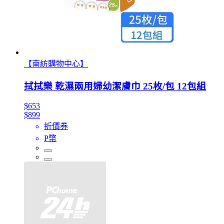
【南紡購物中心】
拭拭樂 乾濕兩用婦幼潔膚巾 25枚/包 12包組
$653
$899
折價券
P幣