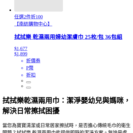
任選2件折100
【南紡購物中心】
拭拭樂 乾濕兩用婦幼潔膚巾 25枚/包 36包組
$1,677
$1,899
折價券
P幣
折扣
拭拭樂乾濕兩用巾：潔淨嬰幼兒與媽咪，
解決日常擦拭困擾
當您為寶寶清潔或日常居家擦拭時，是否擔心傳統毛巾的衛生
問題？拭拭樂 乾濕兩用巾能提供即時的潔淨方案。無論是處