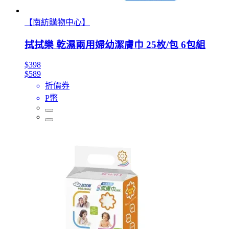
【南紡購物中心】
拭拭樂 乾濕兩用婦幼潔膚巾 25枚/包 6包組
$398
$589
折價券
P幣