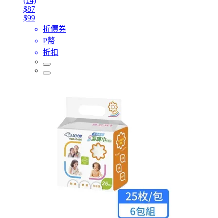
(14)
$87
$99
折價券
P幣
折扣