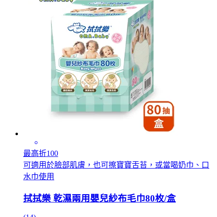
最高折100
可適用於臉部肌膚，也可擦寶寶舌苔，或當喝奶巾、口
水巾使用
拭拭樂 乾濕兩用嬰兒紗布毛巾80枚/盒