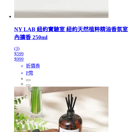
NY LAB 紐約實驗室 紐約天然植粹精油香氛室
內擴香 250ml
(3)
$599
$999
折價券
P幣