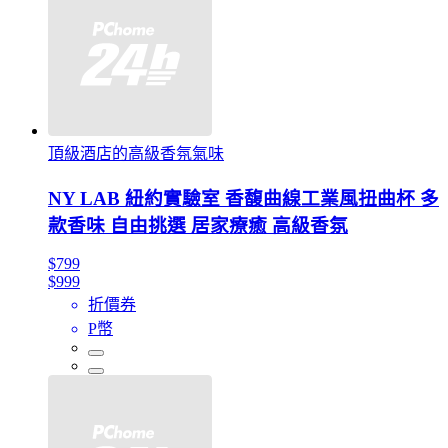
頂級酒店的高級香氛氣味
NY LAB 紐約實驗室 香馥曲線工業風扭曲杯 多
款香味 自由挑選 居家療癒 高級香氛
$799
$999
折價券
P幣