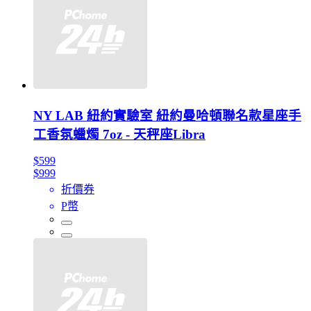
NY LAB 紐約實驗室 紐約曼哈頓聯名款星座手
工香氛蠟燭 7oz - 天秤座Libra
$599
$999
折價券
P幣