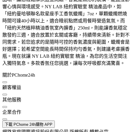
響心情與環境感受。NY LAB 紐約實驗室 精油產品中，如
「紐約曼哈頓聯名款星座手工香氛蠟燭」7oz，單顆蠟燭燃燒
時間可達40小時以上，適合睡前點燃或用餐時營造氣氛。而
「紐約天然植粹精油香氛室內擴香」250ml，則能讓香氣穩定
散發約三週，適合放置於玄關或客廳，持續帶來清新。針對不
同需求，若您追求的是隨時可控的香氣濃度與範圍，蠟燭會是
好選擇；若希望空間能長時間保持均勻香氣，則建議考慮擴香
瓶。現在就讓 NY LAB 紐約實驗室 精油，為您的生活空間注
入獨特氣息。多款香氛任您挑選，讓每次呼吸都充滿驚喜。
關於PChome24h
顧客權益
其他服務
企業合作
下載 PChome 24h購物 APP
網路家庭國際資訊股份有限公司 版權所有 轉載必究