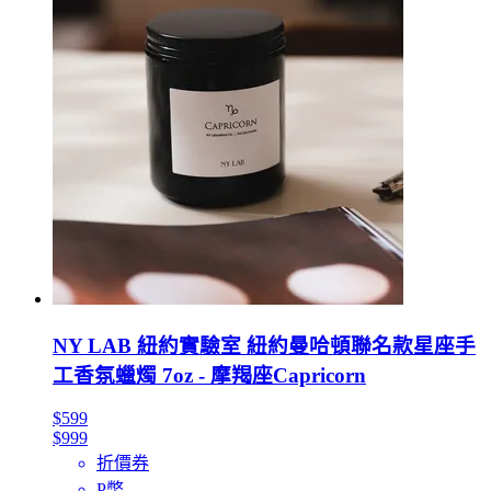
NY LAB 紐約實驗室 紐約曼哈頓聯名款星座手
工香氛蠟燭 7oz - 摩羯座Capricorn
$599
$999
折價券
P幣