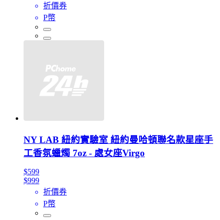
折價券
P幣
NY LAB 紐約實驗室 紐約曼哈頓聯名款星座手
工香氛蠟燭 7oz - 處女座Virgo
$599
$999
折價券
P幣