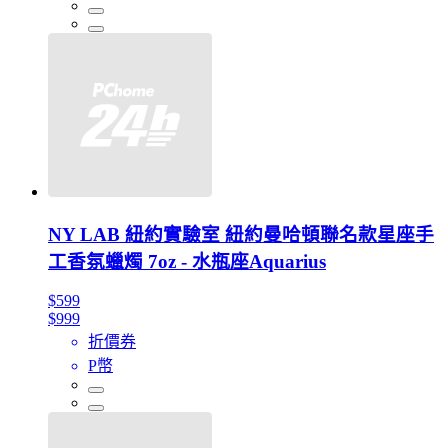
NY LAB 紐約實驗室 紐約曼哈頓聯名款星座手
工香氛蠟燭 7oz - 水瓶座Aquarius
$599
$999
折價券
P幣