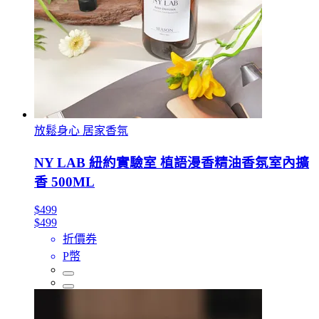
放鬆身心 居家香氛
NY LAB 紐約實驗室 植語漫香精油香氛室內擴
香 500ML
$499
$499
折價券
P幣