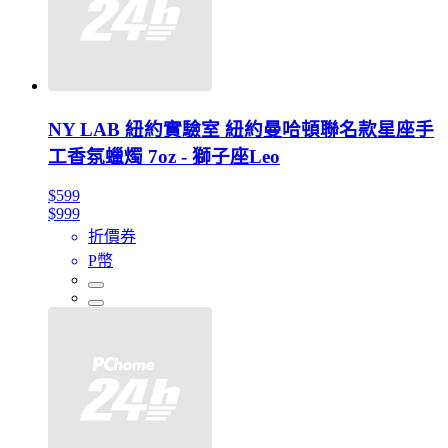
NY LAB 紐約實驗室 紐約曼哈頓聯名款星座手
工香氛蠟燭 7oz - 獅子座Leo
$599
$999
折價券
P幣