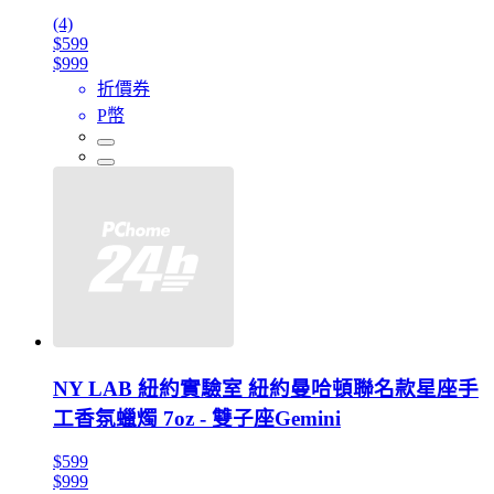
(4)
$599
$999
折價券
P幣
NY LAB 紐約實驗室 紐約曼哈頓聯名款星座手
工香氛蠟燭 7oz - 雙子座Gemini
$599
$999