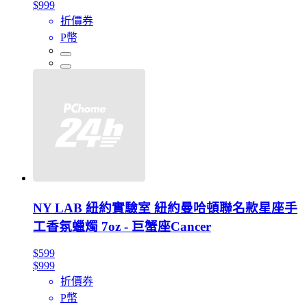
$999
折價券
P幣
NY LAB 紐約實驗室 紐約曼哈頓聯名款星座手
工香氛蠟燭 7oz - 巨蟹座Cancer
$599
$999
折價券
P幣