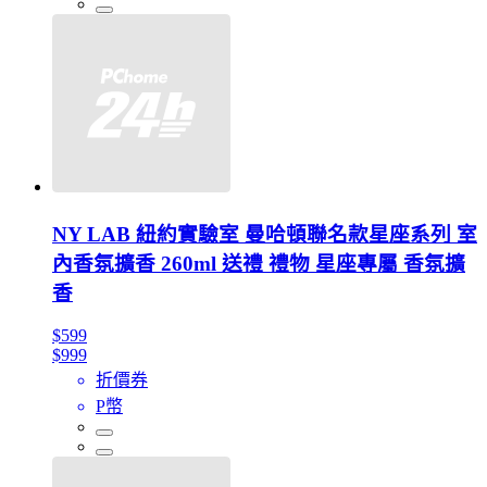
NY LAB 紐約實驗室 曼哈頓聯名款星座系列 室
內香氛擴香 260ml 送禮 禮物 星座專屬 香氛擴
香
$599
$999
折價券
P幣