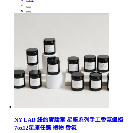
NY LAB 紐約實驗室 星座系列手工香氛蠟燭
7oz12星座任選 禮物 香氛