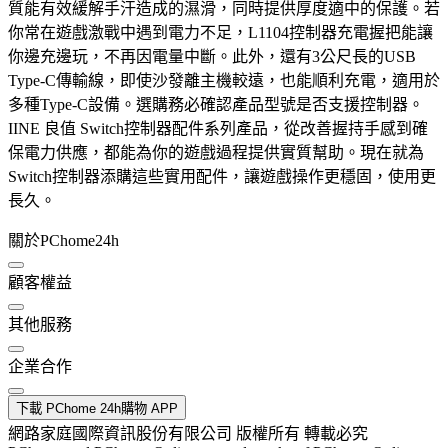
質能有效緩解手汗造成的濕滑，同時提供厚度適中的保護。若
你常在遊戲激戰中遇到電力不足，L1104控制器充電握把能讓
你邊充邊玩，不再因電量中斷。此外，還有3公尺長的USB
Type-C傳輸線，即使沙發離主機較遠，也能順利充電，適用於
多種Type-C設備。選購務必確認產品型號是否支援控制器。
IINE 良值 Switch控制器配件系列產品，從改善握持手感到確
保電力供應，都能為你的遊戲過程提供實質幫助。現在就為
Switch控制器添購這些實用配件，讓遊戲操作更穩固，使用更
長久。
關於PChome24h
顧客權益
其他服務
企業合作
下載 PChome 24h購物 APP
網路家庭國際資訊股份有限公司 版權所有 轉載必究