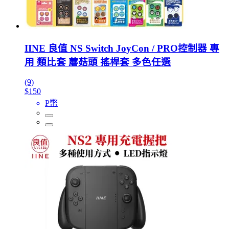
IINE 良值 NS Switch JoyCon / PRO控制器 專
用 類比套 蘑菇頭 搖桿套 多色任選
(9)
$150
P幣