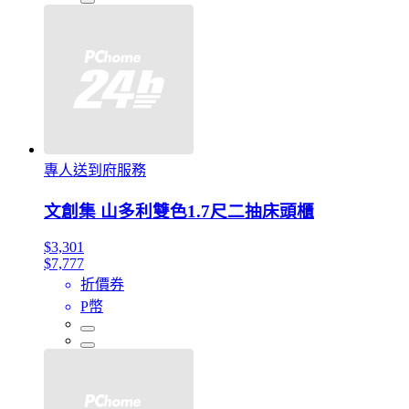
專人送到府服務
文創集 山多利雙色1.7尺二抽床頭櫃
$3,301
$7,777
折價券
P幣