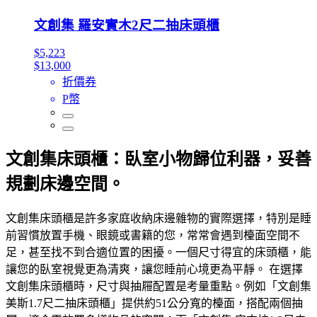
文創集 羅安實木2尺二抽床頭櫃
$5,223
$13,000
折價券
P幣
文創集床頭櫃：臥室小物歸位利器，妥善
規劃床邊空間。
文創集床頭櫃是許多家庭收納床邊雜物的實際選擇，特別是睡
前習慣放置手機、眼鏡或書籍的您，常常會遇到檯面空間不
足，甚至找不到合適位置的困擾。一個尺寸得宜的床頭櫃，能
讓您的臥室視覺更為清爽，讓您睡前心境更為平靜。 在選擇
文創集床頭櫃時，尺寸與抽屜配置是考量重點。例如「文創集
美斯1.7尺二抽床頭櫃」提供約51公分寬的檯面，搭配兩個抽