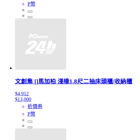
P幣
文創集 []馬加柏 淺橡1.8尺二抽床頭櫃/收納櫃
$4,912
$13,000
折價券
P幣