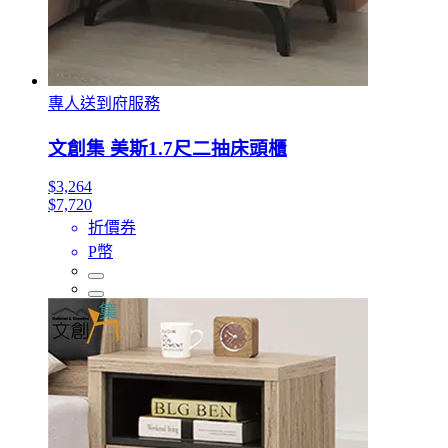
專人送到府服務
文創集 美斯1.7尺二抽床頭櫃
$3,264
$7,720
折價券
P幣