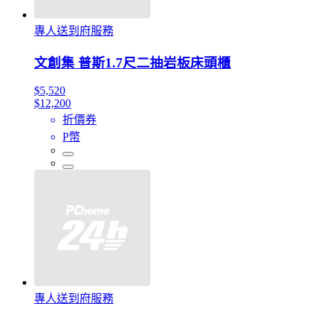
專人送到府服務
文創集 普斯1.7尺二抽岩板床頭櫃
$5,520
$12,200
折價券
P幣
專人送到府服務