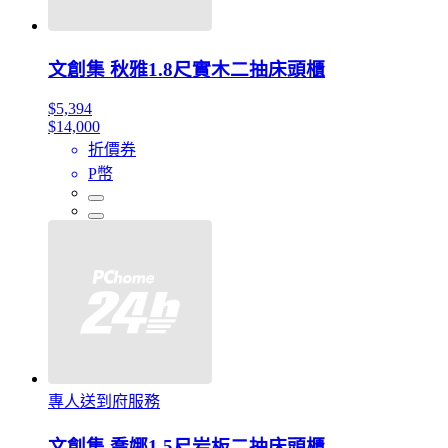
文創集 秋雅1.8尺實木二抽床頭櫃
$5,394
$14,000
折價券
P幣
專人送到府服務
文創集 喬娜1.5尺岩板二抽床頭櫃