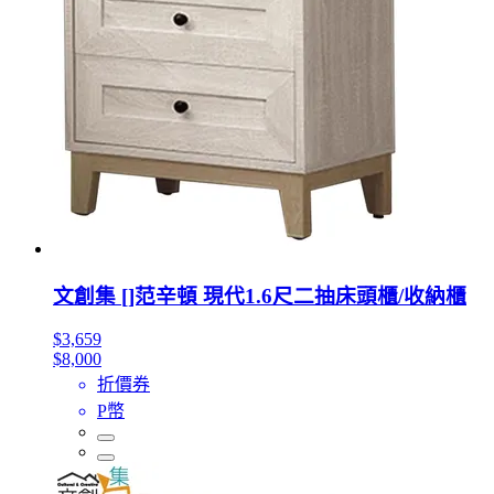
文創集 []范辛頓 現代1.6尺二抽床頭櫃/收納櫃
$3,659
$8,000
折價券
P幣