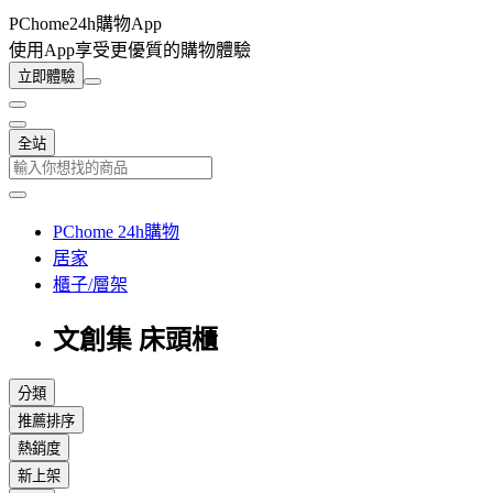
PChome24h購物App
使用App享受更優質的購物體驗
立即體驗
全站
PChome 24h購物
居家
櫃子/層架
文創集 床頭櫃
分類
推薦排序
熱銷度
新上架