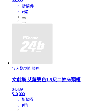
$6,000
折價券
P幣
專人送到府服務
文創集 艾蘿雙色1.5尺二抽床頭櫃
$4,439
$10,000
折價券
P幣