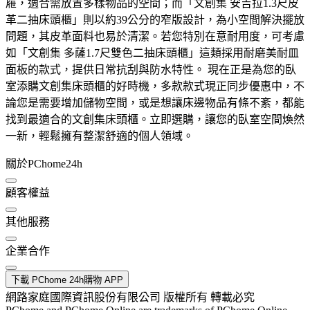
屜，適合需放置多樣物品的空間；而「文創集 安吉拉1.3尺皮
革二抽床頭櫃」則以約39公分的窄版設計，為小空間解決擺放
問題，其皮革面料也易於清潔。若您特別在意耐用度，可考慮
如「文創集 多薩1.7尺雙色二抽床頭櫃」這類採用耐磨美耐皿
面板的款式，提供日常抗刮與防水特性。 現在正是為您的臥
室添購文創集床頭櫃的好時機，多款款式現正同步優惠中，不
論您是需要增加儲物空間，或是想讓床邊物品有條不紊，都能
找到最適合的文創集床頭櫃。立即選購，讓您的臥室空間煥然
一新，輕鬆擁有整潔舒適的個人領域。
關於PChome24h
顧客權益
其他服務
企業合作
下載 PChome 24h購物 APP
網路家庭國際資訊股份有限公司 版權所有 轉載必究