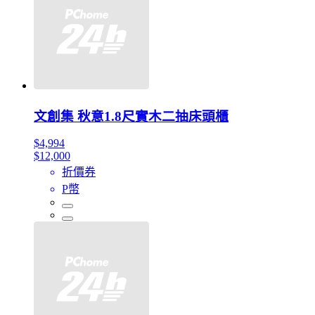
文創集 秋意1.8尺實木二抽床頭櫃
$4,994
$12,000
折價券
P幣