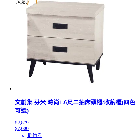
文創集 芬米 時尚1.6尺二抽床頭櫃/收納櫃(四色
可選)
$2,879
$7,600
折價券