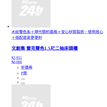
木紋雙色系＋現代簡約風格＋安心材質製造，使用放心
＋搭配居家更便利
文創集 雷克雙色1.5尺二抽床頭櫃
$2,951
$8,000
折價券
P幣