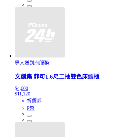
專人送到府服務
文創集 菲可1.6尺二抽雙色床頭櫃
$4,600
$11,120
折價券
P幣