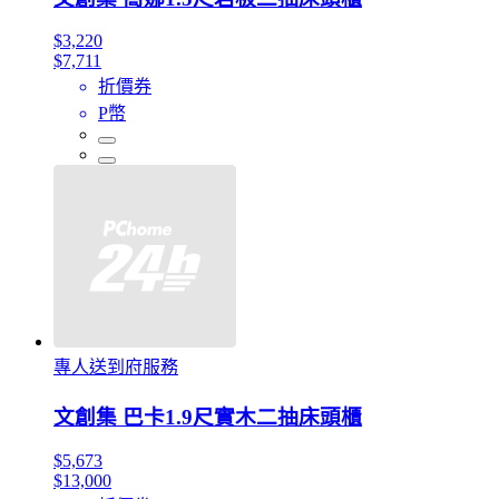
$3,220
$7,711
折價券
P幣
專人送到府服務
文創集 巴卡1.9尺實木二抽床頭櫃
$5,673
$13,000