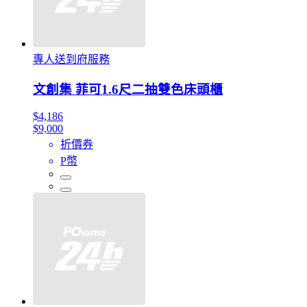
專人送到府服務
文創集 菲可1.6尺二抽雙色床頭櫃
$4,186
$9,000
折價券
P幣