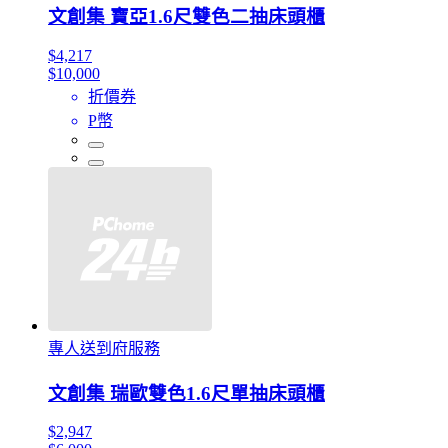
文創集 寶亞1.6尺雙色二抽床頭櫃
$4,217
$10,000
折價券
P幣
專人送到府服務
文創集 瑞歐雙色1.6尺單抽床頭櫃
$2,947