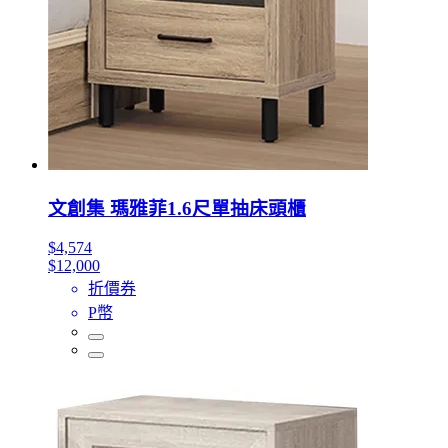
文創集 瑪雅菲1.6尺單抽床頭櫃
$4,574
$12,000
折價券
P幣