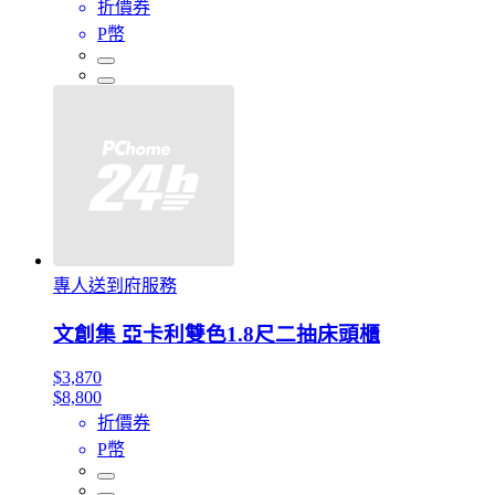
折價券
P幣
專人送到府服務
文創集 亞卡利雙色1.8尺二抽床頭櫃
$3,870
$8,800
折價券
P幣