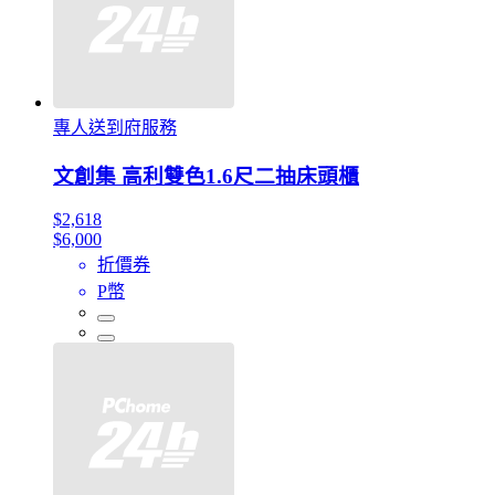
專人送到府服務
文創集 高利雙色1.6尺二抽床頭櫃
$2,618
$6,000
折價券
P幣