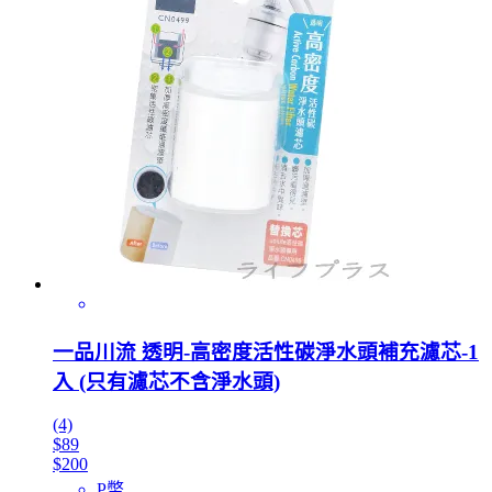
一品川流 透明-高密度活性碳淨水頭補充濾芯-1
入 (只有濾芯不含淨水頭)
(4)
$89
$200
P幣