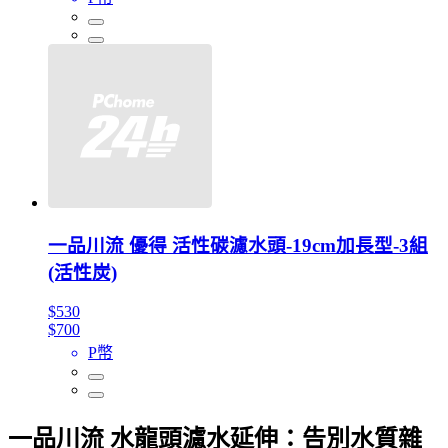
一品川流 優得 活性碳濾水頭-19cm加長型-3組
(活性炭)
$530
$700
P幣
一品川流 水龍頭濾水延伸：告別水質雜