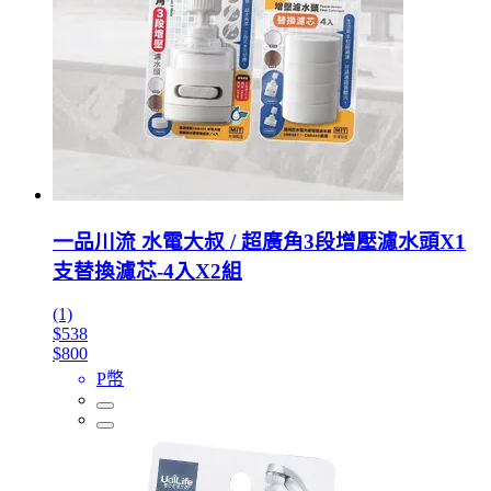
一品川流 水電大叔 / 超廣角3段增壓濾水頭X1
支替換濾芯-4入X2組
(1)
$538
$800
P幣