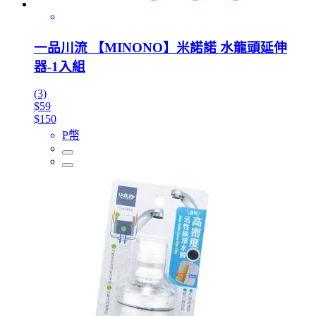
一品川流 【MINONO】米諾諾 水龍頭延伸
器-1入組
(3)
$59
$150
P幣