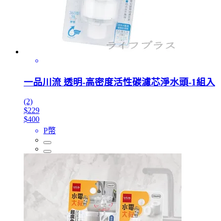
一品川流 透明-高密度活性碳濾芯淨水頭-1組入
(2)
$229
$400
P幣