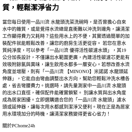
質，輕鬆潔淨省力
當您每日使用一品川流 水龍頭洗菜洗碗時，是否曾擔心自來
水中的雜質，或是覺得水流總是直衝難以沖洗到邊角，讓清潔
工作顯得費力又耗時？這些用水上的不便，其實透過簡單的加
裝配件就能輕鬆改善，讓您的廚房生活更從容。 若您在意水
質純淨度，可以參考「一品川流 優得活性碳濾水頭」，其19
公分加長設計，不僅讓出水範圍更廣，內建活性碳濾芯更能有
效吸附餘氯與異味，讓生飲用水都多一層安心。若想改善水流
角度並增壓，則有「一品川流 【MINONO】米諾諾 水龍頭延
伸器」，它能自由彎曲調整出水方向，幫助您輕鬆沖洗水槽各
處，省去彎腰費力。挑選時，請先量測家中一品川流 水龍頭
的出水口直徑，確保配件能確實鎖緊。 別讓水質與出水角度
成為居家困擾。立即選購適合您的「一品川流 水龍頭」濾水
頭或延伸器，讓每次用水都感到潔淨又便利。現在正是為居家
用水環境加分的時機，讓清潔家務變得更省心省力！
關於PChome24h