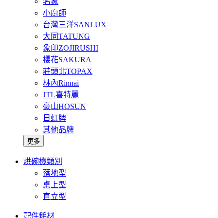
名象
小廚師
台灣三洋SANLUX
大同TATUNG
象印ZOJIRUSHI
櫻花SAKURA
莊頭北TOPAX
林內Rinnai
JTL喜特麗
豪山HOSUN
日虹牌
其他品牌
更多
烘碗機類別
落地型
桌上型
直立型
配件耗材