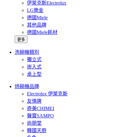
伊萊克斯Electrolux
LG樂金
德國Miele
其他品牌
德國Miele耗材
更多
洗碗機類別
獨立式
崁入式
桌上型
烘碗機品牌
Electrolux 伊萊克斯
友情牌
奇美CHIMEI
聲寶SAMPO
尚朋堂
韓國天廚