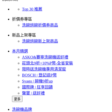
Top 30 推薦
折價券專區
洗碗烘碗折價券商品
新品上架專區
洗碗烘碗新上架商品
本月精選
ASKO&賽寧洗碗機送好禮
莊頭北9折+10%P幣-全省安裝
限時送洗碗機專用清潔錠
BOSCH | 登記送P幣
Svago | 碗機9折up
國際牌 | 狂享回饋
聲寶 | 送好禮
更多
洗碗機品牌