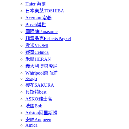
Haier 海爾
日本東芝TOSHIBA
Acerpure宏碁
Bosch博世
國際牌Panasonic
菲雪品克Fisher&Paykel
雲米VIOMI
賽寧Celinda
禾聯HERAN
義大利博塔隆尼
Whirlpool惠而浦
Svago
櫻花SAKURA
貝斯特best
ASKO雅士高
法國Bob
Ariston阿里斯頓
安晴Anqueen
Amica