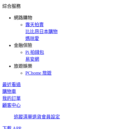
綜合服務
網路購物
露天拍賣
比比昂日本購物
媽咪愛
金融保險
Pi 拍錢包
易安網
旅遊娛樂
PChome 旅遊
最近看過
購物車
我的訂單
顧客中心
追蹤清單
退貨
會員設定
下載 APP