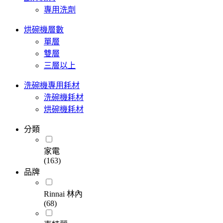
專用洗劑
烘碗機層數
單層
雙層
三層以上
洗碗機專用耗材
洗碗機耗材
烘碗機耗材
分類
家電
(163)
品牌
Rinnai 林內
(68)