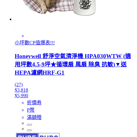
小坪數CP值爆表!!!
Honeywell 舒淨空氣清淨機 HPA030WTW (適
用坪數4.5-9坪★循環扇 風扇 除臭 抗敏)▼送
HEPA濾網HRF-G1
(27)
$3,818
$5,990
折價券
P幣
滿額贈