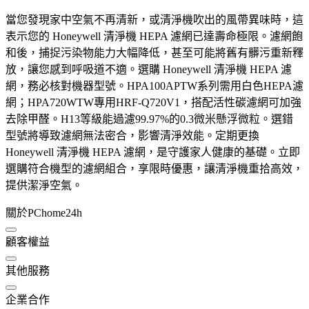
當您發現家中空氣不再清新，或清淨機吹出的風帶異味時，這
表示您的 Honeywell 清淨機 HEPA 濾網已達壽命極限。濾網飽
和後，捕捉污染物能力大幅降低，甚至可能將舊有髒污重新釋
放，讓您感到呼吸道不適。選購 Honeywell 清淨機 HEPA 濾
網，務必核對機器型號。HPA100APTW系列需用白色HEPA濾
網；HPA720WTW專用HRF-Q720V1，搭配活性碳濾網可加強
去除甲醛。H13等級能過濾99.97%的0.3微米懸浮微粒。選錯
型號將導致濾網無法密合，影響清淨效能。定期更換
Honeywell 清淨機 HEPA 濾網，是守護家人健康的基礎。立即
選購符合機型的濾網組合，享限時優惠，讓清淨機重拾高效，
提供潔淨空氣。
關於PChome24h
顧客權益
其他服務
企業合作