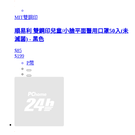
MIT雙鋼印
順易利 雙鋼印兒童/小臉平面醫用口罩50入(未
滅菌) - 黑色
$85
$199
P幣