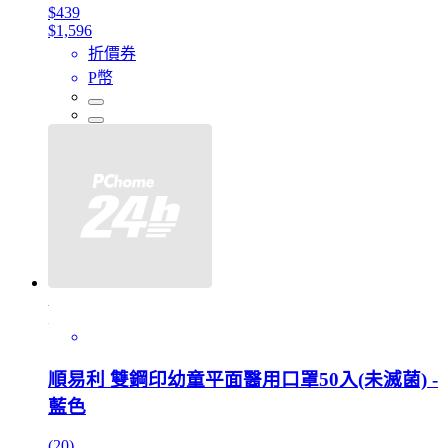
$439
$1,596
折價券
P幣
順易利 雙鋼印幼童平面醫用口罩50入(未滅菌) -
藍色
(20)