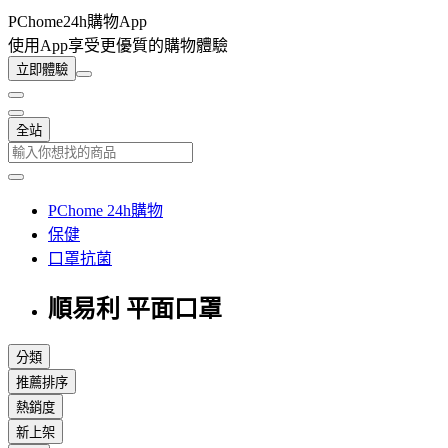
PChome24h購物App
使用App享受更優質的購物體驗
立即體驗
全站
PChome 24h購物
保健
口罩抗菌
順易利 平面口罩
分類
推薦排序
熱銷度
新上架