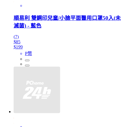
順易利 雙鋼印兒童/小臉平面醫用口罩50入(未
滅菌) - 藍色
(7)
$85
$199
P幣