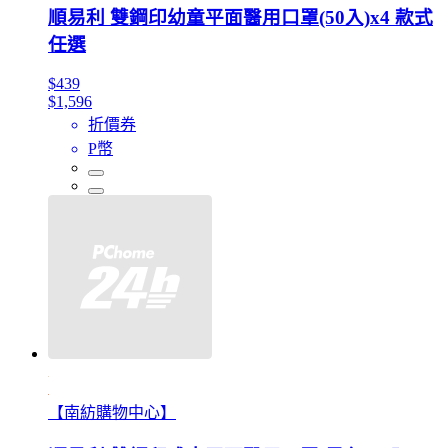
順易利 雙鋼印幼童平面醫用口罩(50入)x4 款式
任選
$439
$1,596
折價券
P幣
【南紡購物中心】