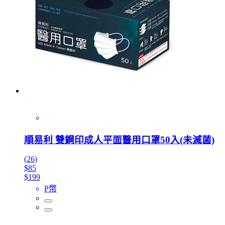
順易利 雙鋼印成人平面醫用口罩50入(未滅菌)
(26)
$85
$199
P幣