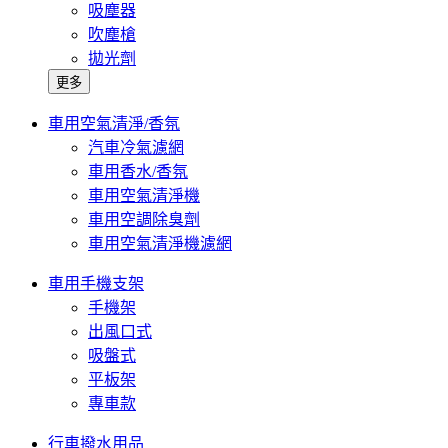
吸塵器
吹塵槍
拋光劑
更多
車用空氣清淨/香氛
汽車冷氣濾網
車用香水/香氛
車用空氣清淨機
車用空調除臭劑
車用空氣清淨機濾網
車用手機支架
手機架
出風口式
吸盤式
平板架
專車款
行車撥水用品