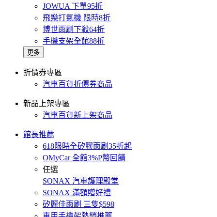
JOWUA 下單95折
飛樂打氣機 限時8折
博世雨刷下殺64折
手機支架全館88折
更多
折價券專區
汽車百貨折價券商品
新品上架專區
汽車百貨新上架商品
館長推薦
618限時全矽膠雨刷35折起
OMyCar 全館3%P幣回饋
任選
SONAX 汽車護理殿堂
SONAX 滿額贈好禮
矽麗佳雨刷 三隻$598
車用手機架熱銷推薦