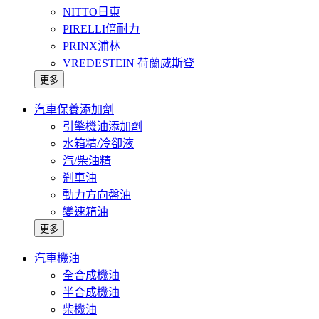
NITTO日東
PIRELLI倍耐力
PRINX浦林
VREDESTEIN 荷蘭威斯登
更多
汽車保養添加劑
引擎機油添加劑
水箱精/冷卻液
汽/柴油精
剎車油
動力方向盤油
變速箱油
更多
汽車機油
全合成機油
半合成機油
柴機油