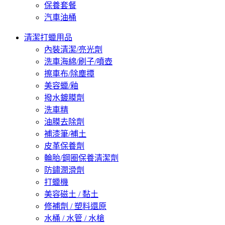
保養套餐
汽車油桶
清潔打蠟用品
內裝清潔/亮光劑
洗車海綿/刷子/噴壺
擦車布/除塵撢
美容蠟/釉
撥水鍍膜劑
洗車精
油膜去除劑
補漆筆/補土
皮革保養劑
輪胎/鋼圈保養清潔劑
防鏽潤滑劑
打蠟機
美容磁土 / 黏土
修補劑 / 塑料還原
水桶 / 水管 / 水槍