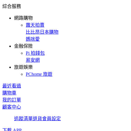
綜合服務
網路購物
露天拍賣
比比昂日本購物
媽咪愛
金融保險
Pi 拍錢包
易安網
旅遊娛樂
PChome 旅遊
最近看過
購物車
我的訂單
顧客中心
追蹤清單
退貨
會員設定
下載 APP