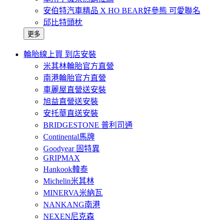
安伯特汽車精品 X HO BEAR好參熊 可愛聯名
邱比特頭枕
更多
輪胎線上買 到店安裝
米其林輪胎官方直營
南港輪胎官方直營
車麗屋直營送安裝
旭益直營送安裝
安托華直送安裝
BRIDGESTONE 普利司通
Continental馬牌
Goodyear 固特異
GRIPMAX
Hankook韓泰
Michelin米其林
MINERVA米納瓦
NANKANG南港
NEXEN尼克森