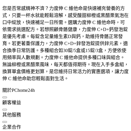
您是否常感精神不濟？力度伸 C 維他命是快速補充營養的方
式，只要一杯水就能輕鬆溶解，感受酸甜柳橙或黑醋栗氣泡在
口中綻放，快速補足一日所需。選購力度伸 C 維他命時，可
依需求挑選配方。若想照顧骨骼健康，力度伸 C+D+鈣發泡錠
是優先考慮。每錠含足量維生素D與鈣，助維持骨骼正常發
育。若更著重保護力，力度伸 C+D+鋅發泡錠提供鋅元素，適
合換季日常防護。多種組合如30錠/5盒或15錠/3盒，方便依使
用頻率與人數規劃。力度伸 C 維他命提供多種口味與組合。
無論柳橙或黑醋栗風味，每天都值得期待。現在入手多盒組，
換算單盒價格更划算，是您維持日常活力的實惠選項，讓力度
伸 C 維他命助您輕鬆面對生活。
關於PChome24h
顧客權益
其他服務
企業合作