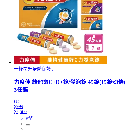
一杯提升身體保護力
力度伸 維他命C+D+鋅/發泡錠 45錠(15錠x3條)
3任選
(1)
$999
$2,500
P幣