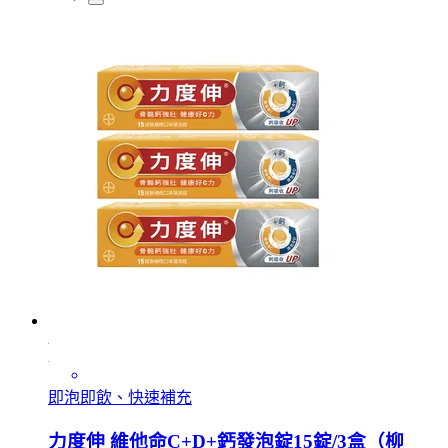
即泡即飲、快速補充
力度伸 維他命C+D+鈣發泡錠15錠/3盒（柳