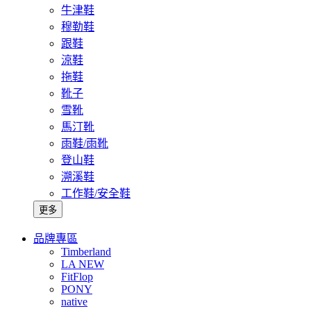
牛津鞋
穆勒鞋
跟鞋
涼鞋
拖鞋
靴子
雪靴
馬汀靴
雨鞋/雨靴
登山鞋
溯溪鞋
工作鞋/安全鞋
更多
品牌專區
Timberland
LA NEW
FitFlop
PONY
native