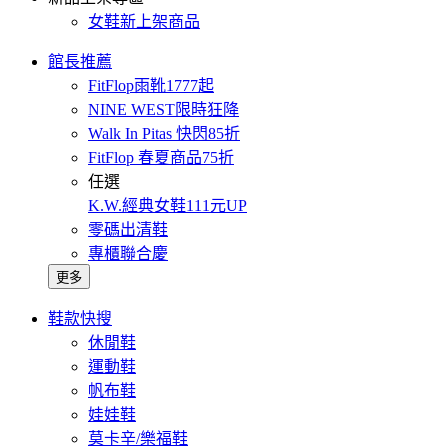
女鞋新上架商品
館長推薦
FitFlop雨靴1777起
NINE WEST限時狂降
Walk In Pitas 快閃85折
FitFlop 春夏商品75折
任選
K.W.經典女鞋111元UP
零碼出清鞋
專櫃聯合慶
更多
鞋款快搜
休閒鞋
運動鞋
帆布鞋
娃娃鞋
莫卡辛/樂福鞋