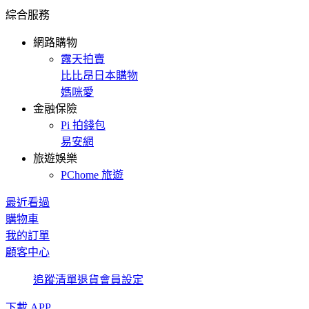
綜合服務
網路購物
露天拍賣
比比昂日本購物
媽咪愛
金融保險
Pi 拍錢包
易安網
旅遊娛樂
PChome 旅遊
最近看過
購物車
我的訂單
顧客中心
追蹤清單
退貨
會員設定
下載 APP