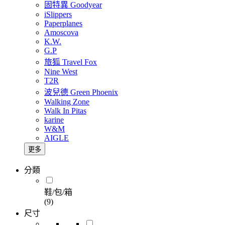
固特異 Goodyear
iSlippers
Paperplanes
Amoscova
K.W.
G.P
旅狐 Travel Fox
Nine West
T2R
波兒德 Green Phoenix
Walking Zone
Walk In Pitas
karine
W&M
AIGLE
更多
分類
鞋/包/箱
(9)
尺寸