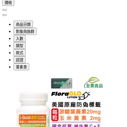
價格
商品分類
對象與族群
入數
類型
款式
認證
葷素食