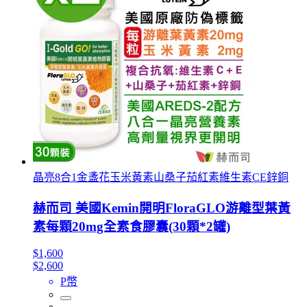
晶亮8合1金盞花玉米黃素山桑子茄紅素維生素CE鋅銅
赫而司 美國Kemin開明FloraGLO游離型葉黃
素每顆20mg全素食膠囊(30顆*2罐)
$1,600
$2,600
P幣