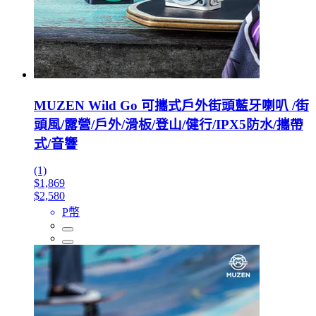
MUZEN Wild Go 可攜式戶外街頭藍牙喇叭 /街
頭風/露營/戶外/滑板/登山/健行/IPX5防水/攜帶
式/音響
(1)
$1,869
$2,580
P幣