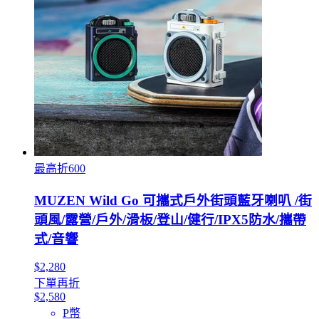
最高折600
MUZEN Wild Go 可攜式戶外街頭藍牙喇叭 /街
頭風/露營/戶外/滑板/登山/健行/IPX5防水/攜帶
式/音響
$2,280
下單再折
$2,580
P幣