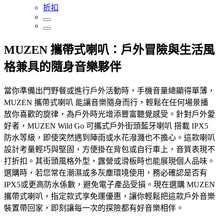
折扣
MUZEN 攜帶式喇叭：戶外冒險與生活風
格兼具的隨身音樂夥伴
當你準備出門野餐或進行戶外活動時，手機音量總顯得單薄，
MUZEN 攜帶式喇叭 能讓音樂隨身而行，輕鬆在任何場景播
放你喜歡的旋律，為戶外時光增添豐富聽覺感受。針對戶外愛
好者，MUZEN Wild Go 可攜式戶外街頭藍牙喇叭 搭載 IPX5
防水等級，即使突然遇到陣雨或水花潑濺也不擔心。這款喇叭
設計考量輕巧與堅固，方便掛在背包或自行車上，音質表現不
打折扣。其街頭風格外型，露營或滑板時也能展現個人品味。
選購時，若您常在潮濕或多灰塵環境使用，務必確認是否有
IPX5或更高防水係數，避免電子產品受損。現在選購 MUZEN
攜帶式喇叭，指定款式享免運優惠，讓你輕鬆把這款戶外音樂
裝置帶回家，即刻讓每一次的探險都有好音樂相伴。