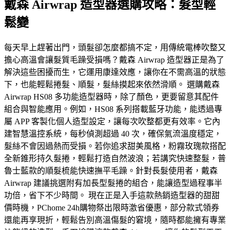
戴森 Airwrap 造型器選購攻略：髮型輕
鬆變
每天早上趕著出門，頭髮卻怎麼都搞不定，用傳統電棒吹整又
擔心高溫會讓髮質毛躁受損嗎？戴森 Airwrap 造型器正是為了
解決這些困擾而生，它運用康達效應，讓你在不需高溫的狀態
下，也能輕鬆捲髮、順髮，髮絲摸起來依然滑順。 選購戴森
Airwrap HS08 多功能造型器時，除了顏色，更要留意其配件
組合與智能應用。例如，HS08 系列搭載藍牙功能，能透過專
屬 APP 客製化個人造型設定，讓每次吹整都更有效率。它內
建智慧溫控系統，每秒偵測超過 40 次，確保氣流溫度穩定，
髮絲不會因過熱而受損。若你追求甜美風格，粉霧玫瑰款搭配
全新錐形持久髮捲，輕鬆打造自然波浪；若講究快速整髮，普
魯士藍款的順髮梳能快速撫平毛躁。針對長髮使用者，戴森
Airwrap 建議挑選附有加長型髮捲的組合，能讓造型過程事半
功倍，省下不少時間。 現在正是入手這款熱銷造型器的甜甜
價時機，PChome 24h購物祭出限時激省優惠，部分款式領券
還能再享現折，輕鬆告別高溫傷髮的窘境，隨時都能擁有專業