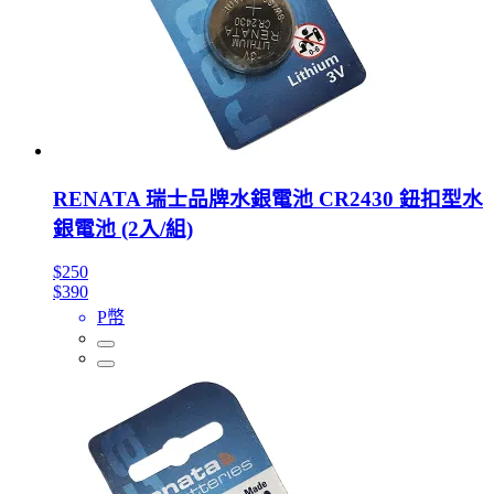
RENATA 瑞士品牌水銀電池 CR2430 鈕扣型水
銀電池 (2入/組)
$250
$390
P幣