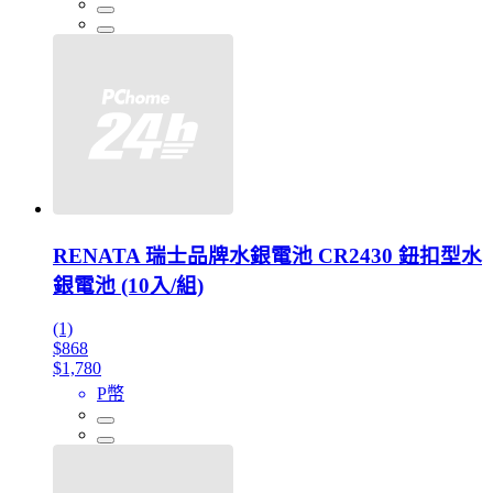
RENATA 瑞士品牌水銀電池 CR2430 鈕扣型水
銀電池 (10入/組)
(1)
$868
$1,780
P幣