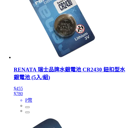
RENATA 瑞士品牌水銀電池 CR2430 鈕扣型水
銀電池 (5入/組)
$455
$780
P幣