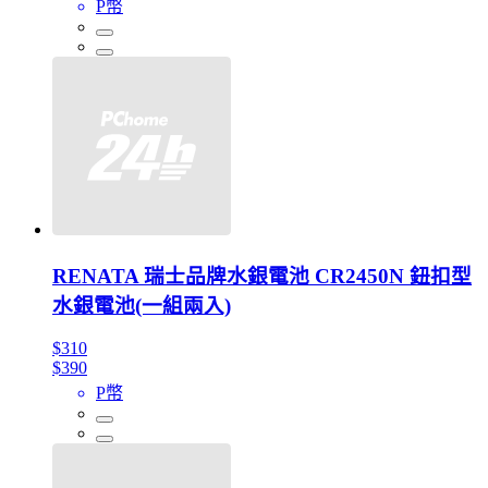
P幣
RENATA 瑞士品牌水銀電池 CR2450N 鈕扣型
水銀電池(一組兩入)
$310
$390
P幣