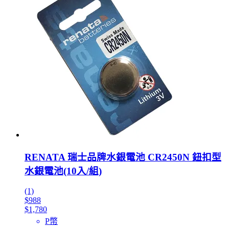
RENATA 瑞士品牌水銀電池 CR2450N 鈕扣型
水銀電池(10入/組)
(1)
$988
$1,780
P幣