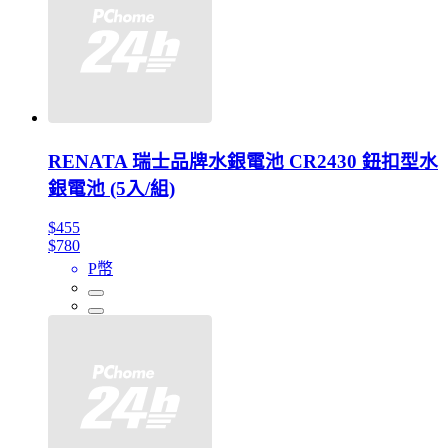
RENATA 瑞士品牌水銀電池 CR2430 鈕扣型水
銀電池 (5入/組)
$455
$780
P幣