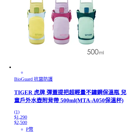
BioGuard 抗菌防護
TIGER 虎牌 彈蓋提把超輕量不鏽鋼保溫瓶 兒
童戶外水壺附背帶 500ml(MTA-A050保溫杯)
(1)
$1,290
$2,500
P幣