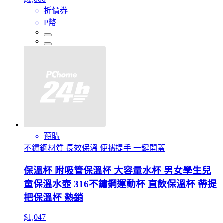
折價券
P幣
預購
不鏽鋼材質 長效保溫 便攜提手 一鍵開蓋
保溫杯 附吸管保溫杯 大容量水杯 男女學生兒
童保溫水壺 316不鏽鋼運動杯 直飲保溫杯 帶提
把保溫杯 熱銷
$1,047