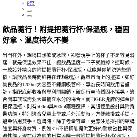
P幣
飲品隨行！附提把隨行杯/保溫瓶，穩固
好拿、溫度持久不變
出門在外，想喝口熱飲或冰飲，卻發現手上的杯子不是容易滑
落，就是保溫效果不佳，讓飲品溫度一下子就跑掉？這時候，
一款設計精良的附提把隨行杯/保溫瓶，就能幫你解決這些煩
惱，讓飲品長時間維持在理想狀態。觀察市面上的選擇，如好
物良品的1200ml大容量不鏽鋼吸管杯，專為長時間飲用者設
計，搭配底部收窄與專利開關鎖，確保行車時穩固不搖晃，適
合開車族或需要大量補充水分的場合。而TIGER虎牌的彈蓋提
把保溫瓶，則有500ml與800ml兩種選擇，其超輕量設計與附背
帶功能，特別適合兒童上學或戶外活動時，方便懸掛或手提，
避免佔用雙手。選購時，除了考量容量，更應注意提把的結構
強度與杯身材質，例如316不鏽鋼能提供更好的耐腐蝕性與保
溫性能。現在就為你的日常添購一款附提把隨行杯/保溫瓶，