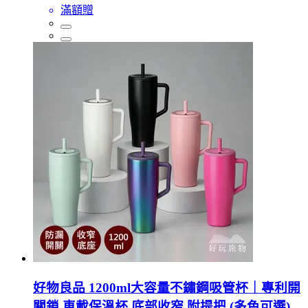
滿額贈
好物良品 1200ml大容量不鏽鋼吸管杯｜專利開
關鎖 車載保溫杯 底部收窄 附提把 (多色可選)