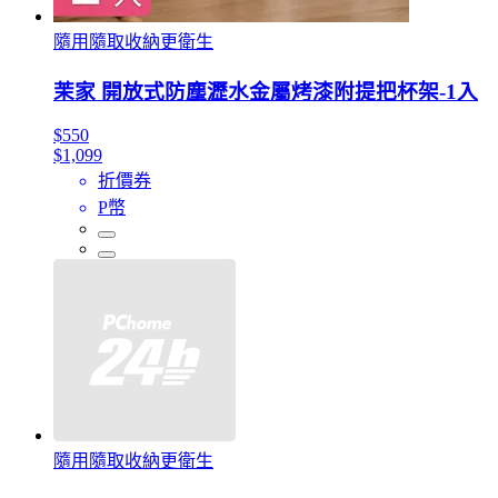
隨用隨取收納更衛生
茉家 開放式防塵瀝水金屬烤漆附提把杯架-1入
$550
$1,099
折價券
P幣
隨用隨取收納更衛生