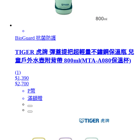
BioGuard 抗菌防護
TIGER 虎牌 彈蓋提把超輕量不鏽鋼保溫瓶 兒
童戶外水壺附背帶 800ml(MTA-A080保溫杯)
(1)
$1,390
$2,700
P幣
滿額贈