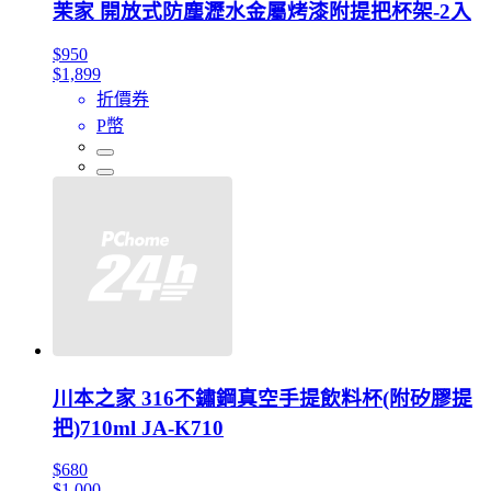
茉家 開放式防塵瀝水金屬烤漆附提把杯架-2入
$950
$1,899
折價券
P幣
川本之家 316不鏽鋼真空手提飲料杯(附矽膠提
把)710ml JA-K710
$680
$1,000