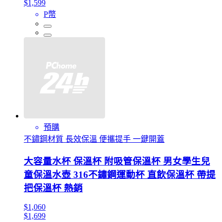
$1,599
P幣
預購
不鏽鋼材質 長效保溫 便攜提手 一鍵開蓋
大容量水杯 保溫杯 附吸管保溫杯 男女學生兒
童保溫水壺 316不鏽鋼運動杯 直飲保溫杯 帶提
把保溫杯 熱銷
$1,060
$1,699