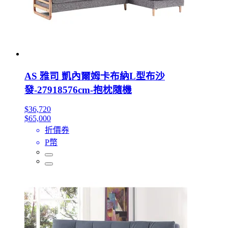
AS 雅司 凱內爾姆卡布納L型布沙
發-27918576cm-抱枕隨機
$36,720
$65,000
折價券
P幣