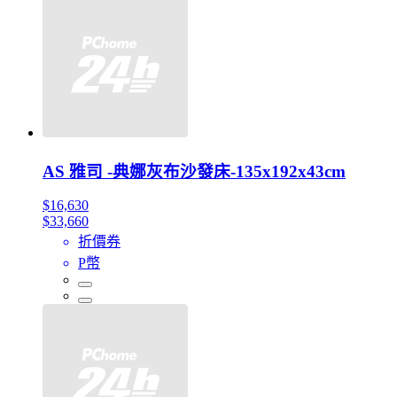
AS 雅司 -典娜灰布沙發床-135x192x43cm
$16,630
$33,660
折價券
P幣