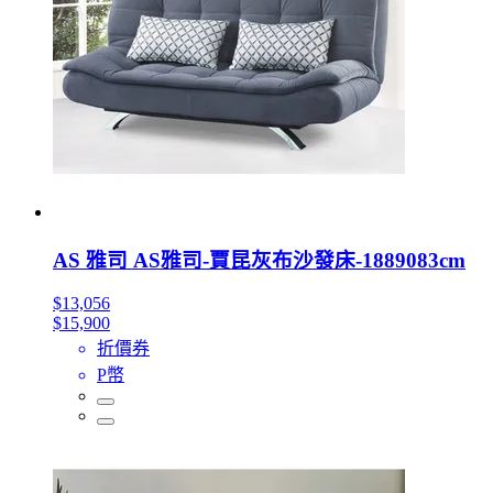
AS 雅司 AS雅司-賈昆灰布沙發床-1889083cm
$13,056
$15,900
折價券
P幣