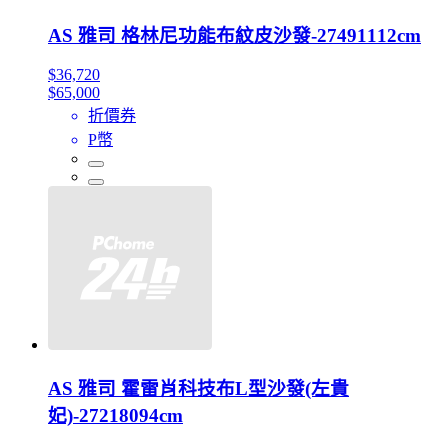
AS 雅司 格林尼功能布紋皮沙發-27491112cm
$36,720
$65,000
折價券
P幣
AS 雅司 霍雷肖科技布L型沙發(左貴
妃)-27218094cm