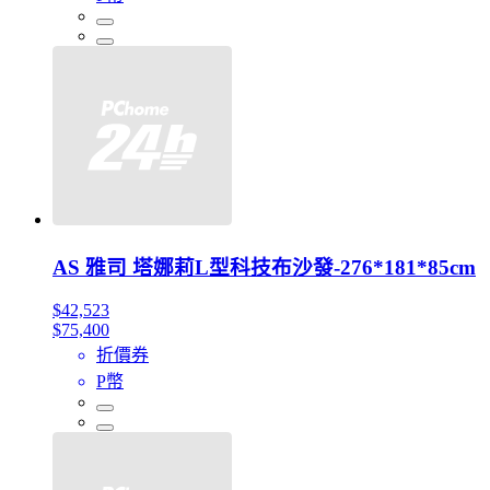
AS 雅司 塔娜莉L型科技布沙發-276*181*85cm
$42,523
$75,400
折價券
P幣