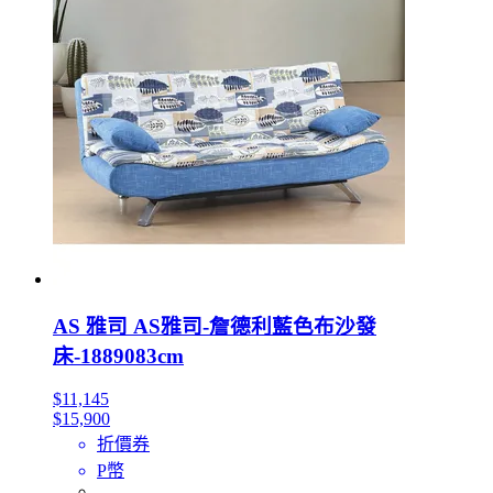
AS 雅司 AS雅司-詹德利藍色布沙發
床-1889083cm
$11,145
$15,900
折價券
P幣