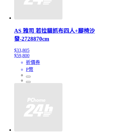
AS 雅司 若拉貓抓布四人+腳椅沙
發-2728870cm
$33,805
$59,800
折價券
P幣