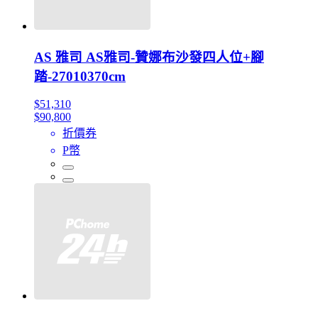
AS 雅司 AS雅司-贊娜布沙發四人位+腳
踏-27010370cm
$51,310
$90,800
折價券
P幣