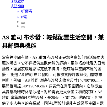
$58,027
$72,900
折價券
P幣
AS 雅司 布沙發：輕鬆配置生活空間，兼
具舒適與機能
當家裡空間有限，AS 雅司 布沙發正是您考慮如何靈活佈局客
廳的解答。它不僅提供坐臥休憩的舒適，更能巧妙地融入日常
動線，讓居家環境顯得寬敞不擁擠，徹底解決空間不足的困
擾。 挑選 AS 雅司 布沙發時，可根據實際坪數與使用需求來
判斷。例如，AS 雅司 渡邊布沙發床收合尺寸140*90*90cm，
展開後可達140*190*46cm，這表示在有限空間內，它能從坐
具變身為臨時休憩臥榻。對於需要更大乘坐面積的家庭，AS
雅司 摩黛絲提L型布沙發，長284cm、寬170cm的配置，則提
供了多人共享的寬裕感，同時L型設計還能有效區隔空間。選