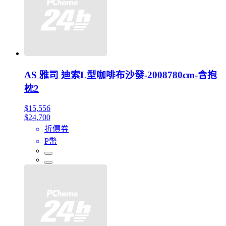
AS 雅司 迪索L型咖啡布沙發-2008780cm-含抱
枕2
$15,556
$24,700
折價券
P幣