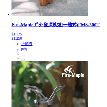
Fire-Maple 戶外登頂鈦爐(一體式)FMS-300T
$1,125
$1,250
折價券
P幣