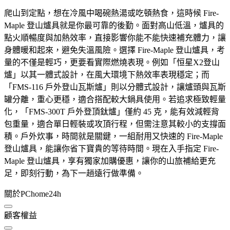
爬山到定點，想在冷風中喝碗熱湯或吃頓熱食，這時候 Fire-
Maple 登山爐具就是你最可靠的後勤。面對高山低溫，爐具的
點火順暢度與加熱效率，直接影響你能不能快速補充體力，讓
身體暖和起來，避免失溫風險。選擇 Fire-Maple 登山爐具，考
量的不僅是輕巧，更要看實際燃燒表現。例如「恒星X2登山
爐」以其一體式設計，在風大環境下熱效率表現穩定；而
「FMS-116 戶外登山瓦斯爐」則以分體式設計，讓爐頭與瓦斯
罐分離，重心更穩，適合搭配較大鍋具使用。若追求極致輕量
化，「FMS-300T 戶外登頂鈦爐」僅約 45 克，能有效減輕背
包重量，適合單日輕裝或攻頂行程，但需注意其較小的支撐面
積。戶外炊事，時間就是關鍵，一組耐用又快速的 Fire-Maple
登山爐具，能讓你省下寶貴的等待時間。現在入手指定 Fire-
Maple 登山爐具，享有獨家加購優惠，讓你的山旅補給更充
足，即刻行動，為下一趟遠行做準備。
關於PChome24h
顧客權益