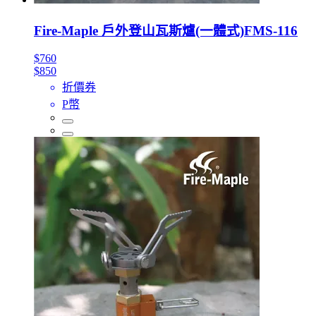
Fire-Maple 戶外登山瓦斯爐(一體式)FMS-116
$760
$850
折價券
P幣