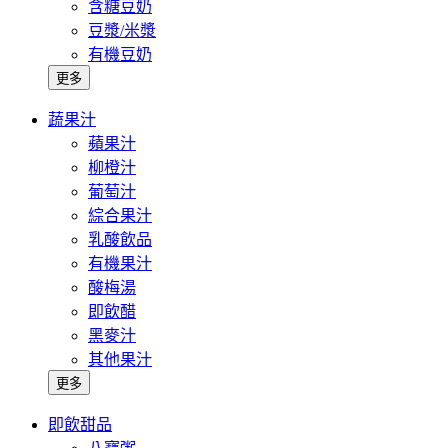
含糖豆奶
豆漿/米漿
有機豆奶
更多
蔬果汁
蘋果汁
柳橙汁
葡萄汁
綜合果汁
乳酸飲品
有機果汁
酸梅湯
即飲醋
黑麥汁
其他果汁
更多
即飲甜品