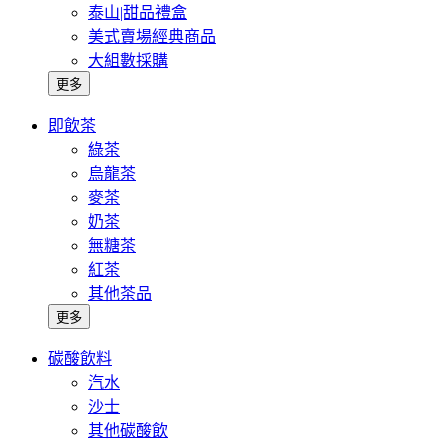
泰山|甜品禮盒
美式賣場經典商品
大組數採購
更多
即飲茶
綠茶
烏龍茶
麥茶
奶茶
無糖茶
紅茶
其他茶品
更多
碳酸飲料
汽水
沙士
其他碳酸飲