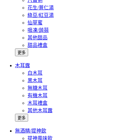
八寶粥
花生/薏仁湯
綠豆/紅豆湯
仙草蜜
吸凍/蒟蒻
其他甜品
甜品禮盒
更多
木耳露
白木耳
黑木耳
無糖木耳
有機木耳
木耳禮盒
其他木耳露
更多
無酒精/提神飲
提神風味飲