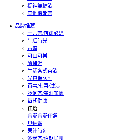
提神無糖飲
其他機能茶
品牌推薦
十六茶/可爾必思
午后時光
古道
可口可樂
酸梅湯
生活各式茶飲
光泉保久乳
百事/七喜/激浪
冷泡茶/茉莉茶園
每朝健康
任選
谷溜谷溜任選
貝納頌
果汁時刻
波爾茶/伯朗咖啡