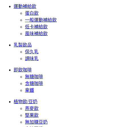
運動補給飲
蛋白飲
一般運動補給飲
低卡補給飲
風味補給飲
乳製飲品
保久乳
調味乳
即飲咖啡
無糖咖啡
含糖咖啡
拿鐵
植物飲/豆奶
燕麥飲
堅果飲
無加糖豆奶