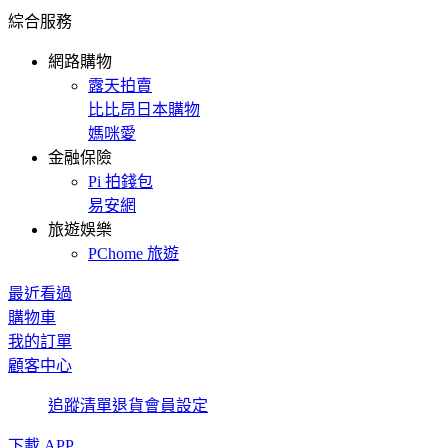
綜合服務
網路購物
露天拍賣
比比昂日本購物
媽咪愛
金融保險
Pi 拍錢包
易安網
旅遊娛樂
PChome 旅遊
最近看過
購物車
我的訂單
顧客中心
追蹤清單
退貨
會員設定
下載 APP