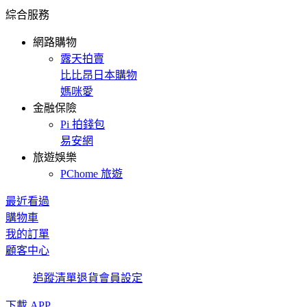
綜合服務
網路購物
露天拍賣
比比昂日本購物
媽咪愛
金融保險
Pi 拍錢包
易安網
旅遊娛樂
PChome 旅遊
最近看過
購物車
我的訂單
顧客中心
追蹤清單
退貨
會員設定
下載 APP