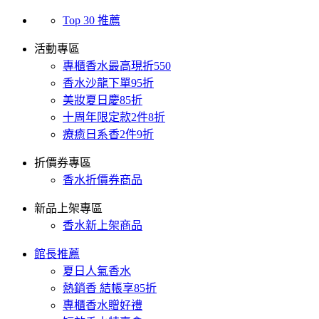
Top 30 推薦
活動專區
專櫃香水最高現折550
香水沙龍下單95折
美妝夏日慶85折
十周年限定款2件8折
療癒日系香2件9折
折價券專區
香水折價券商品
新品上架專區
香水新上架商品
館長推薦
夏日人氣香水
熱銷香 結帳享85折
專櫃香水贈好禮