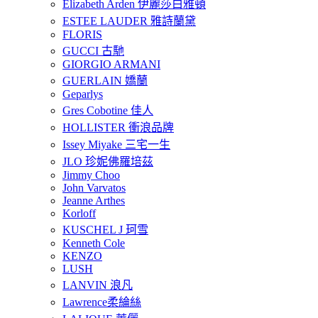
Elizabeth Arden 伊麗莎白雅頓
ESTEE LAUDER 雅詩蘭黛
FLORIS
GUCCI 古馳
GIORGIO ARMANI
GUERLAIN 嬌蘭
Geparlys
Gres Cobotine 佳人
HOLLISTER 衝浪品牌
Issey Miyake 三宅一生
JLO 珍妮佛羅培茲
Jimmy Choo
John Varvatos
Jeanne Arthes
Korloff
KUSCHEL J 珂雪
Kenneth Cole
KENZO
LUSH
LANVIN 浪凡
Lawrence柔綸絲