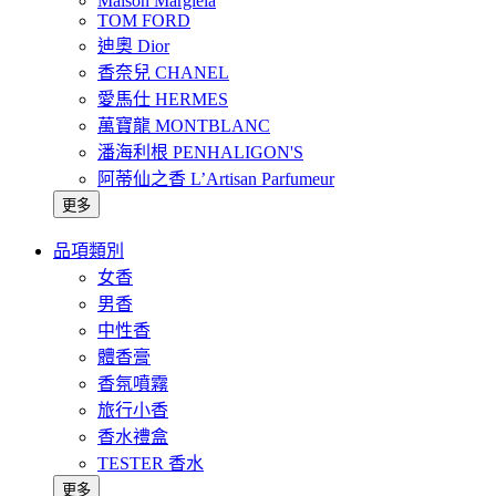
Maison Margiela
TOM FORD
迪奧 Dior
香奈兒 CHANEL
愛馬仕 HERMES
萬寶龍 MONTBLANC
潘海利根 PENHALIGON'S
阿蒂仙之香 L’Artisan Parfumeur
更多
品項類別
女香
男香
中性香
體香膏
香氛噴霧
旅行小香
香水禮盒
TESTER 香水
更多