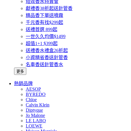
短效香水特賣會
獻禮香38折起送針管香
精品香下單送噴霧
千元香有找$299起
送禮首選 899起
一世久久均價$1499
超值1+1 $399起
送禮香水禮盒26折起
小資精省香送針管香
名車香送針管香水
更多
熱銷品牌
AESOP
BYREDO
Chloe
Calvin Klein
Diptyque
Jo Malone
LE LABO
LOEWE