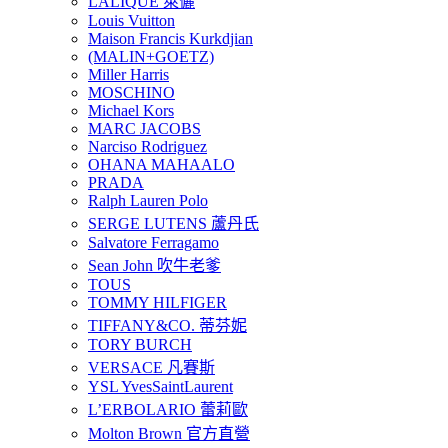
LALIQUE 萊儷
Louis Vuitton
Maison Francis Kurkdjian
(MALIN+GOETZ)
Miller Harris
MOSCHINO
Michael Kors
MARC JACOBS
Narciso Rodriguez
OHANA MAHAALO
PRADA
Ralph Lauren Polo
SERGE LUTENS 蘆丹氏
Salvatore Ferragamo
Sean John 吹牛老爹
TOUS
TOMMY HILFIGER
TIFFANY&CO. 蒂芬妮
TORY BURCH
VERSACE 凡賽斯
YSL YvesSaintLaurent
L’ERBOLARIO 蕾莉歐
Molton Brown 官方直營