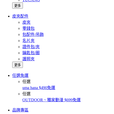
更多
皮夾配件
皮夾
零錢包
包配件/吊飾
名片夾
證件包/夾
鑰匙包/圈
護照夾
更多
任選免運
任選
uma hana $490免運
任選
OUTDOOR、獨家動漫 $699免運
品牌專區