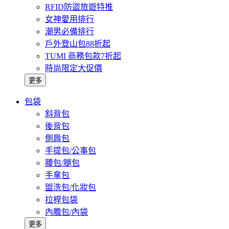
RFID防盜旅遊特推
女神愛用排行
潮男必備排行
戶外登山包88折起
TUMI 商務包款7折起
時尚限定大促價
更多
包袋
斜背包
後背包
側肩包
手提包/公事包
腰包/腿包
手拿包
盥洗包/化妝包
拉桿包袋
內膽包/內袋
更多