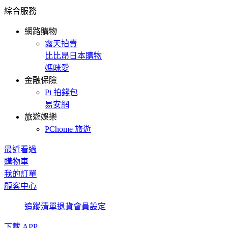
綜合服務
網路購物
露天拍賣
比比昂日本購物
媽咪愛
金融保險
Pi 拍錢包
易安網
旅遊娛樂
PChome 旅遊
最近看過
購物車
我的訂單
顧客中心
追蹤清單
退貨
會員設定
下載 APP