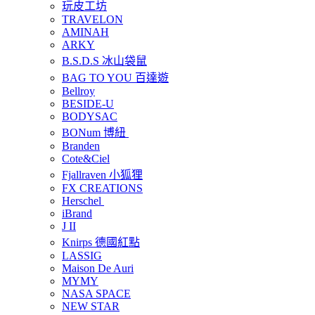
玩皮工坊
TRAVELON
AMINAH
ARKY
B.S.D.S 冰山袋鼠
BAG TO YOU 百達遊
Bellroy
BESIDE-U
BODYSAC
BONum 博紐
Branden
Cote&Ciel
Fjallraven 小狐狸
FX CREATIONS
Herschel
iBrand
J II
Knirps 德國紅點
LASSIG
Maison De Auri
MYMY
NASA SPACE
NEW STAR