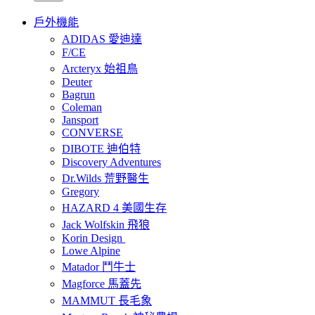
戶外機能
ADIDAS 愛迪達
F/CE
Arcteryx 始祖鳥
Deuter
Bagrun
Coleman
Jansport
CONVERSE
DIBOTE 迪伯特
Discovery Adventures
Dr.Wilds 荒野醫生
Gregory
HAZARD 4 美國生存
Jack Wolfskin 飛狼
Korin Design
Lowe Alpine
Matador 鬥牛士
Magforce 馬蓋先
MAMMUT 長毛象