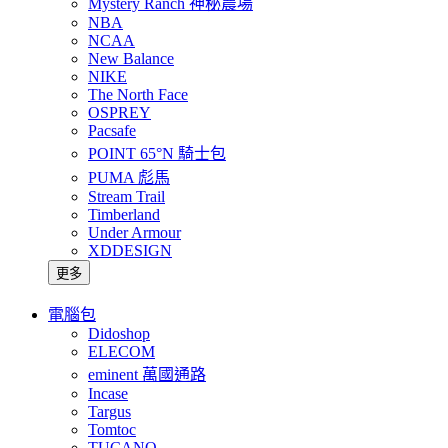
Mystery Ranch 神秘農場
NBA
NCAA
New Balance
NIKE
The North Face
OSPREY
Pacsafe
POINT 65°N 騎士包
PUMA 彪馬
Stream Trail
Timberland
Under Armour
XDDESIGN
更多
電腦包
Didoshop
ELECOM
eminent 萬國通路
Incase
Targus
Tomtoc
TUCANO