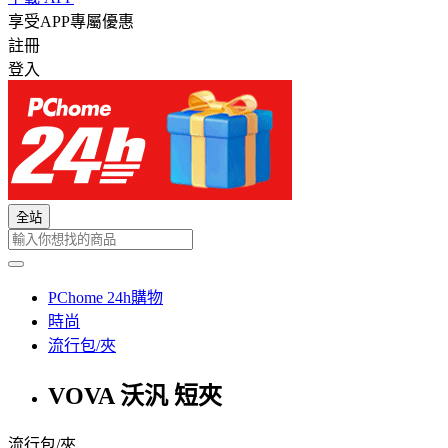
享受APP專屬優惠
註冊
登入
全站
PChome 24h購物
時尚
流行包/夾
VOVA 沃汎 短夾
流行包/夾