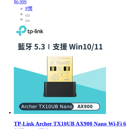
$6,999
P幣
TP-Link Archer TX10UB AX900 Nano Wi-Fi 6