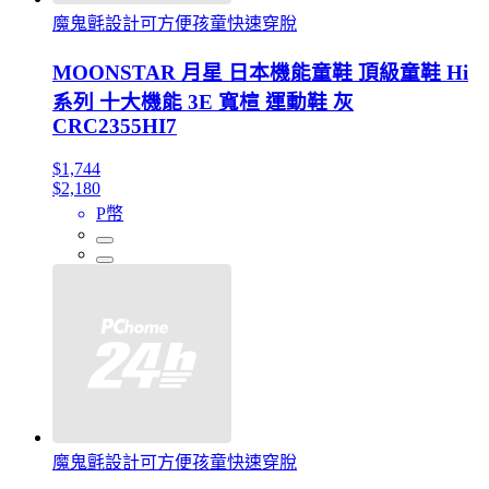
魔鬼氈設計可方便孩童快速穿脫
MOONSTAR 月星 日本機能童鞋 頂級童鞋 Hi
系列 十大機能 3E 寬楦 運動鞋 灰
CRC2355HI7
$1,744
$2,180
P幣
魔鬼氈設計可方便孩童快速穿脫