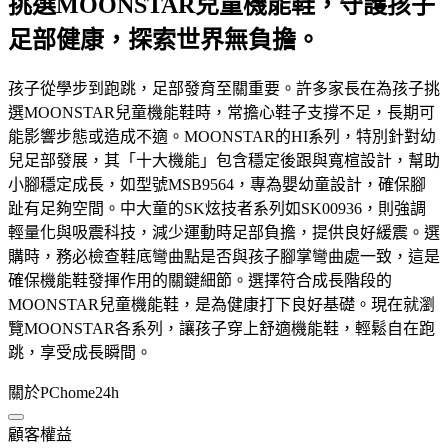
挑選MOONSTAR兒童機能鞋，守護孩子
足部健康，探索世界無負擔。
孩子從學步到跑跳，足部發育至關重要。許多家長在為孩子挑
選MOONSTAR兒童機能鞋時，常擔心鞋子支撐不足，長期可
能影響步態或造成不適。MOONSTAR的HI系列，特別針對幼
兒足部發展，其「十大機能」包含穩定後跟與寬楦設計，幫助
小腳穩定成長，如型號MSB9564，專為嬰幼童設計，確保腳
趾有足夠空間。中大童的SK炫技者系列如SK00936，則強調
輕量化與吸震科技，減少運動時足部負擔，提供良好緩震。選
購時，務必檢查鞋底彎曲點是否與孩子腳掌彎曲處一致，這是
確保機能鞋發揮作用的關鍵細節。選擇符合成長階段的
MOONSTAR兒童機能鞋，是為健康打下良好基礎。現在就瀏
覽MOONSTAR各系列，讓孩子穿上舒適機能鞋，輕鬆自在跑
跳，享受成長瞬間。
關於PChome24h
顧客權益