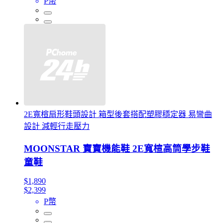
P幣
2E寬楦扇形鞋頭設計 箱型後套搭配塑膠穩定器 易彎曲
設計 減輕行走壓力
MOONSTAR 寶寶機能鞋 2E寬楦高筒學步鞋
童鞋
$1,890
$2,399
P幣