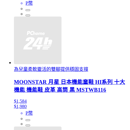
P幣
為兒童柔軟靈活的雙腳提供穩固支撐
MOONSTAR 月星 日本機能童鞋 HI系列 十大
機能 機能鞋 皮革 高筒 黑 MSTWB116
$1,584
$1,980
P幣