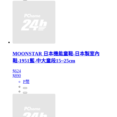
MOONSTAR 日本機能童鞋-日本製室內
鞋-1951藍-中大童段15~25cm
$624
$890
P幣