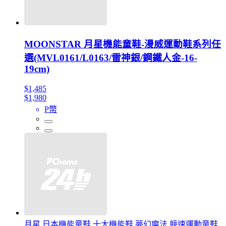
MOONSTAR 月星機能童鞋-漫威運動鞋系列任
選(MVL0161/L0163/雷神銀/鋼鐵人金-16-
19cm)
$1,485
$1,980
P幣
月星 日本機能童鞋 十大機能鞋 夢幻魔法 競速運動童鞋