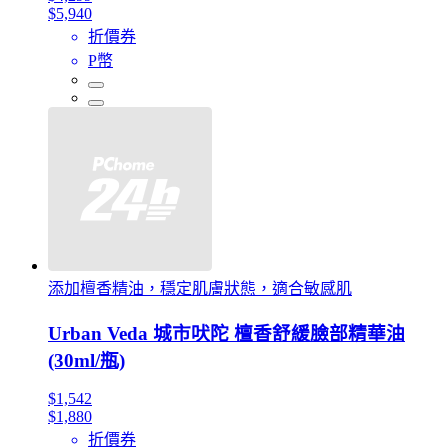
$5,940
折價券
P幣
添加檀香精油，穩定肌膚狀態，適合敏感肌
Urban Veda 城市吠陀 檀香舒緩臉部精華油
(30ml/瓶)
$1,542
$1,880
折價券