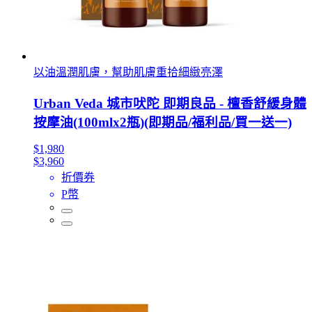
以油溫潤肌膚，幫助肌膚重拾細緻亮澤
Urban Veda 城市吠陀 即期良品 - 檀香舒緩身體
按摩油(100mlx2瓶)(即期品/福利品/買一送一)
$1,980
$3,960
折價券
P幣