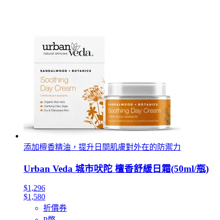
添加檀香精油，提升日間肌膚對外在的防禦力
Urban Veda 城市吠陀 檀香舒緩日霜(50ml/瓶)
$1,296
$1,580
折價券
P幣