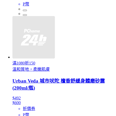
P幣
滿1080折150
溫和質地，柔嫩肌膚
Urban Veda 城市吠陀 檀香舒緩身體磨砂露
(200ml/瓶)
$492
$600
折價券
P幣