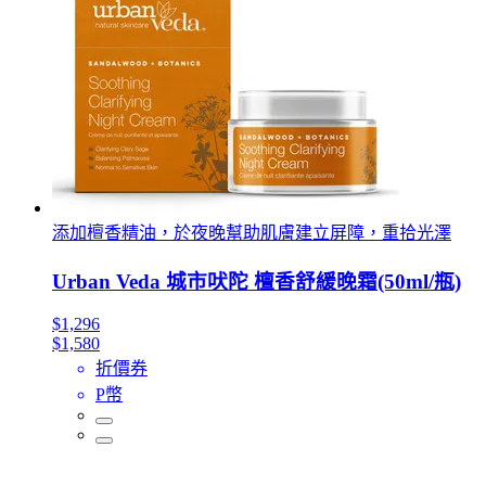
添加檀香精油，於夜晚幫助肌膚建立屏障，重拾光澤
Urban Veda 城市吠陀 檀香舒緩晚霜(50ml/瓶)
$1,296
$1,580
折價券
P幣