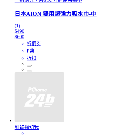
一組兩入，M號尺寸輕便易攜帶
日本AION 雙用超強力吸水巾-中
(1)
$490
$600
折價券
P幣
折扣
到貨通知我