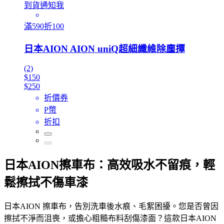
到貨通知我
滿590折100
日本AION AION uniQ超細纖維除塵撢
(2)
$150
$250
折價券
P幣
折扣
日本AION擦車布：高效吸水不留痕，輕
鬆擦拭不傷車漆
日本AION 擦車布，告別洗車後水痕、毛絮困擾。您是否曾因
擦拭不淨而沮喪，或擔心粗糙布料刮傷漆面？這款日本AION