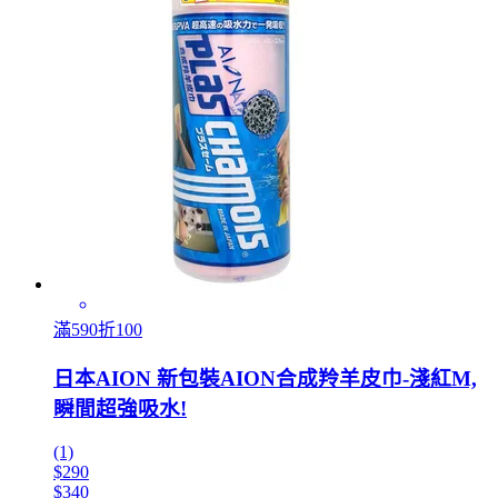
滿590折100
日本AION 新包裝AION合成羚羊皮巾-淺紅M,
瞬間超強吸水!
(1)
$290
$340