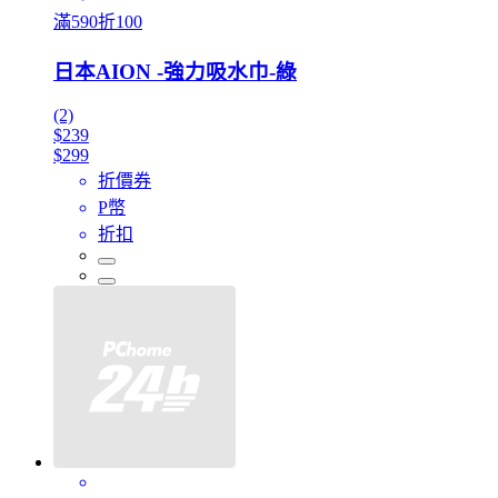
滿590折100
日本AION -強力吸水巾-綠
(2)
$239
$299
折價券
P幣
折扣