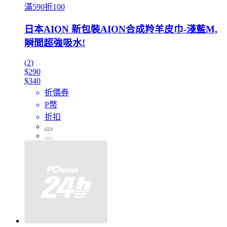
滿590折100
日本AION 新包裝AION合成羚羊皮巾-淺藍M,
瞬間超強吸水!
(2)
$290
$340
折價券
P幣
折扣