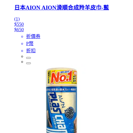
日本AION AION滑順合成羚羊皮巾-藍
(1)
$550
$650
折價券
P幣
折扣