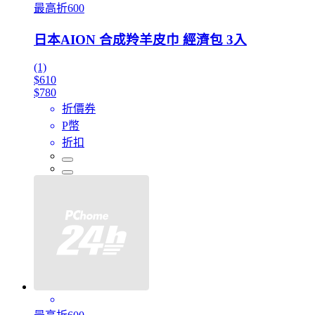
最高折600
日本AION 合成羚羊皮巾 經濟包 3入
(1)
$610
$780
折價券
P幣
折扣