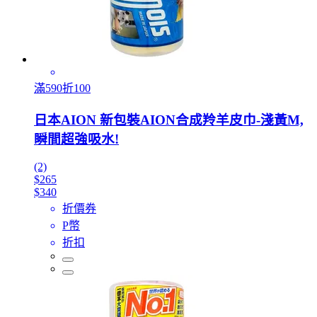
滿590折100
日本AION 新包裝AION合成羚羊皮巾-淺黃M,
瞬間超強吸水!
(2)
$265
$340
折價券
P幣
折扣