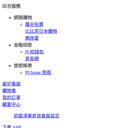
綜合服務
網路購物
露天拍賣
比比昂日本購物
媽咪愛
金融保險
Pi 拍錢包
易安網
旅遊娛樂
PChome 旅遊
最近看過
購物車
我的訂單
顧客中心
追蹤清單
退貨
會員設定
下載 APP