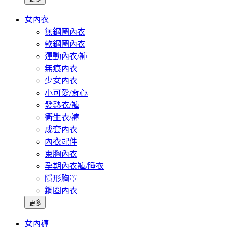
女內衣
無鋼圈內衣
軟鋼圈內衣
運動內衣/褲
無痕內衣
少女內衣
小可愛/背心
發熱衣/褲
衛生衣/褲
成套內衣
內衣配件
束胸內衣
孕期內衣褲/睡衣
隱形胸罩
鋼圈內衣
更多
女內褲