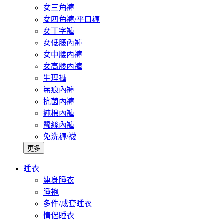
女三角褲
女四角褲/平口褲
女丁字褲
女低腰內褲
女中腰內褲
女高腰內褲
生理褲
無痕內褲
抗菌內褲
純棉內褲
蠶絲內褲
免洗褲/襪
更多
睡衣
連身睡衣
睡袍
多件/成套睡衣
情侶睡衣