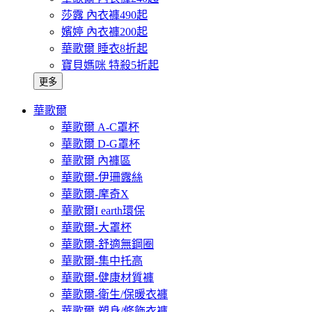
莎露 內衣褲490起
嬪婷 內衣褲200起
華歌爾 睡衣8折起
寶貝媽咪 特殺5折起
更多
華歌爾
華歌爾 A-C罩杯
華歌爾 D-G罩杯
華歌爾 內褲區
華歌爾-伊珊露絲
華歌爾-摩奇X
華歌爾I earth環保
華歌爾-大罩杯
華歌爾-舒適無鋼圈
華歌爾-集中托高
華歌爾-健康材質褲
華歌爾-衛生/保暖衣褲
華歌爾-塑身/修飾衣褲