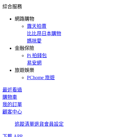
綜合服務
網路購物
露天拍賣
比比昂日本購物
媽咪愛
金融保險
Pi 拍錢包
易安網
旅遊娛樂
PChome 旅遊
最近看過
購物車
我的訂單
顧客中心
追蹤清單
退貨
會員設定
下載 APP