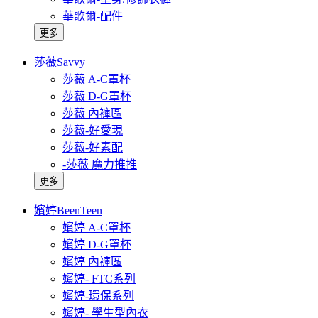
華歌爾-配件
更多
莎薇Savvy
莎薇 A-C罩杯
莎薇 D-G罩杯
莎薇 內褲區
莎薇-好愛現
莎薇-好素配
-莎薇 魔力推推
更多
嬪婷BeenTeen
嬪婷 A-C罩杯
嬪婷 D-G罩杯
嬪婷 內褲區
嬪婷- FTC系列
嬪婷-環保系列
嬪婷- 學生型內衣