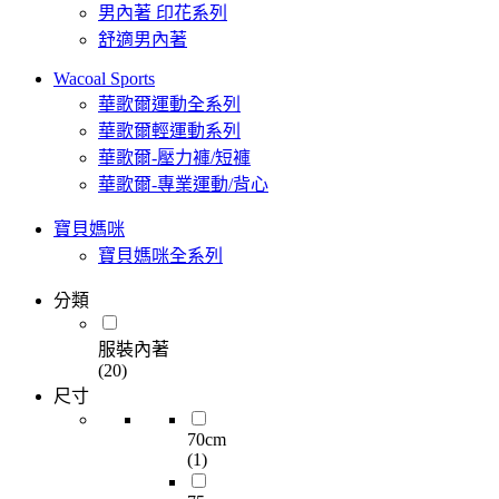
男內著 印花系列
舒適男內著
Wacoal Sports
華歌爾運動全系列
華歌爾輕運動系列
華歌爾-壓力褲/短褲
華歌爾-專業運動/背心
寶貝媽咪
寶貝媽咪全系列
分類
服裝內著
(20)
尺寸
70cm
(1)