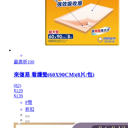
最高折100
來復易 看護墊(60X90CM)(8片/包)
(82)
$129
$139
P幣
折扣