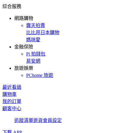
綜合服務
網路購物
露天拍賣
比比昂日本購物
媽咪愛
金融保險
Pi 拍錢包
易安網
旅遊娛樂
PChome 旅遊
最近看過
購物車
我的訂單
顧客中心
追蹤清單
退貨
會員設定
下載 APP