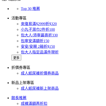
Top 30 推薦
活動專區
來復易滿$2999折$320
小丸子濕巾2件折100
包大人/添寧最高折330
包寧安滿額折150
安安/安親 2箱折$150
包大人指定品滿件現折
更多
折價券專區
成人紙尿褲折價券商品
新品上架專區
成人紙尿褲新上架商品
館長推薦
成褲滿額再折扣