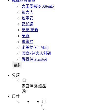
成褲品牌總覽
大王愛適多 Attento
包大人
包寧安
安加適
安安/安親
安親
來復易
尚美德 SunMate
添寧x包大人科研
護得住 Plenitud
更多
分類
家庭清潔/紙品
(6)
尺寸
S