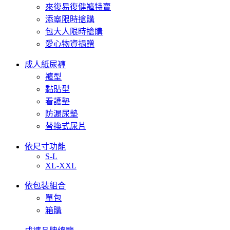
來復易復健褲特賣
添寧限時搶購
包大人限時搶購
愛心物資捐贈
成人紙尿褲
褲型
黏貼型
看護墊
防漏尿墊
替換式尿片
依尺寸功能
S-L
XL-XXL
依包裝組合
單包
箱購