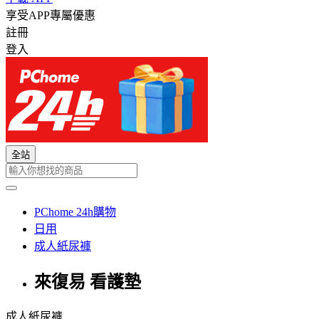
享受APP專屬優惠
註冊
登入
全站
PChome 24h購物
日用
成人紙尿褲
來復易 看護墊
成人紙尿褲