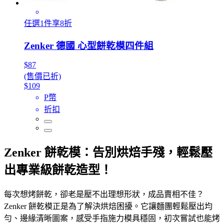
任選1件享8折
Zenker 德國 心型餅乾模四件組
$87
(售價已折)
$109
P幣
折扣
Zenker 餅乾模：告別烘焙手殘，輕鬆壓
出專業級餅乾造型！
每次想烤餅乾，卻老是壓不出理想形狀，成品賣相不佳？
Zenker 餅乾模正是為了解決烘焙困擾。它讓麵團輕鬆壓出均
勻、邊緣清晰圖案，感受手指施力模具穩固，初次嘗試也能烤