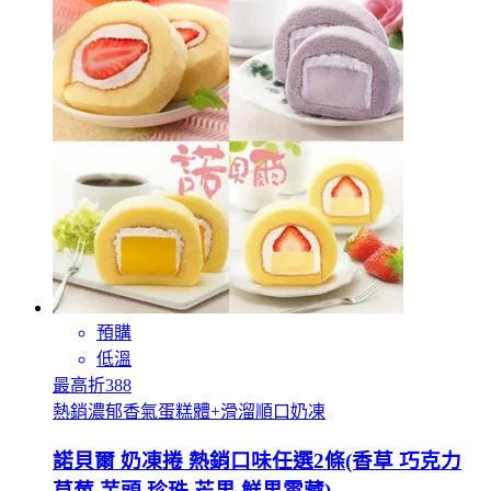
預購
低溫
最高折388
熱銷濃郁香氣蛋糕體+滑溜順口奶凍
諾貝爾 奶凍捲 熱銷口味任選2條(香草 巧克力
草莓 芋頭 珍珠 芒果 鮮果雪藏)