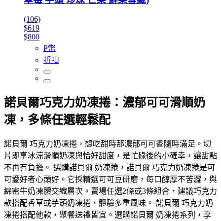
(106)
$619
$800
P幣
折扣
諾貝爾巧克力奶凍捲：濃郁可可滑順奶
凍，多條任選輕鬆配
諾貝爾 巧克力奶凍捲，想吃甜時那濃郁可可香隨時滿足。切
片即享冰涼滑順奶凍與恰好甜度，是忙碌後的小確幸，讓甜點
不再有負擔。 選購諾貝爾 奶凍捲，諾貝爾 巧克力奶凍捲是可
可愛好者心頭好。它採精選可可豆研磨，每口醇厚不苦澀，與
綿密牛奶凍體交織層次。賣場任選2條或3條組合，建議巧克力
款搭配香草或芋頭奶凍捲，體驗多重風味。 諾貝爾 巧克力奶
凍捲搭配他款，聚餐送禮皆宜。選購諾貝爾 奶凍捲系列，享