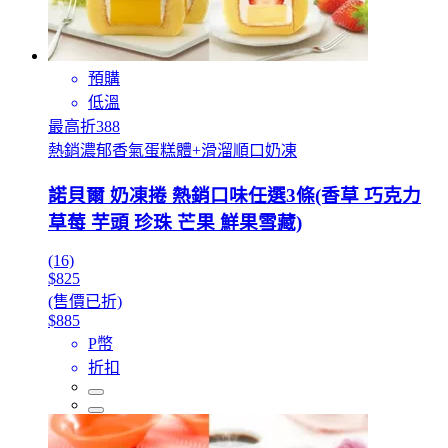
預購
低溫
最高折388
熱銷濃郁香氣蛋糕體+滑溜順口奶凍
諾貝爾 奶凍捲 熱銷口味任選3條(香草 巧克力
草莓 芋頭 珍珠 芒果 鮮果雪藏)
(16)
$825
(售價已折)
$885
P幣
折扣