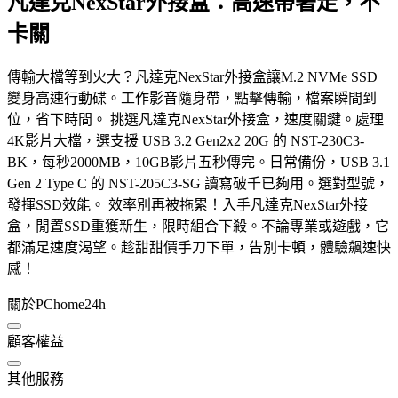
凡達克NexStar外接盒：高速帶著走，不
卡關
傳輸大檔等到火大？凡達克NexStar外接盒讓M.2 NVMe SSD
變身高速行動碟。工作影音隨身帶，點擊傳輸，檔案瞬間到
位，省下時間。 挑選凡達克NexStar外接盒，速度關鍵。處理
4K影片大檔，選支援 USB 3.2 Gen2x2 20G 的 NST-230C3-
BK，每秒2000MB，10GB影片五秒傳完。日常備份，USB 3.1
Gen 2 Type C 的 NST-205C3-SG 讀寫破千已夠用。選對型號，
發揮SSD效能。 效率別再被拖累！入手凡達克NexStar外接
盒，閒置SSD重獲新生，限時組合下殺。不論專業或遊戲，它
都滿足速度渴望。趁甜甜價手刀下單，告別卡頓，體驗飆速快
感！
關於PChome24h
顧客權益
其他服務