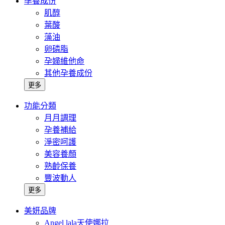
孕養成份
肌醇
葉酸
藻油
卵磷脂
孕婦維他命
其他孕養成份
更多
功能分類
月月調理
孕養補給
淨密呵護
美容養顏
熟齡保養
豐波動人
更多
美妍品牌
Angel lala天使娜拉