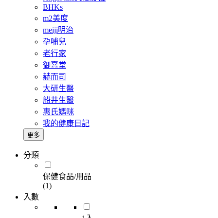
BHKs
m2美度
meiji明治
孕哺兒
老行家
御熹堂
赫而司
大研生醫
船井生醫
惠氏媽咪
我的健康日記
更多
分類
保健食品/用品
(1)
入數