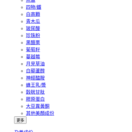
燕窩
四物/鐵
白高顆
青木瓜
玻尿酸
珍珠粉
黑醋栗
葡萄籽
蔓越莓
月見草油
白藜蘆醇
神經醯胺
蜂王乳/漿
穀胱甘肽
膠原蛋白
大豆異黃酮
其他美顏成份
更多