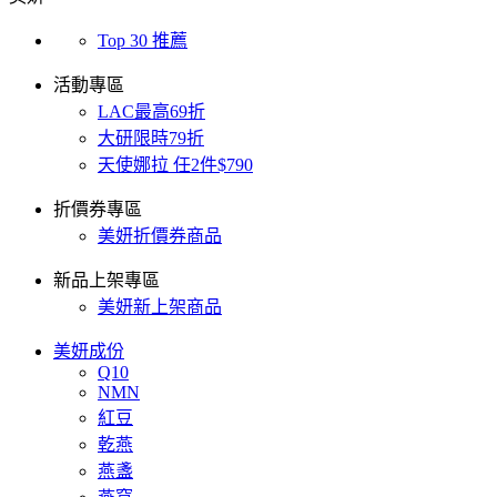
Top 30 推薦
活動專區
LAC最高69折
大研限時79折
天使娜拉 任2件$790
折價券專區
美妍折價券商品
新品上架專區
美妍新上架商品
美妍成份
Q10
NMN
紅豆
乾燕
燕盞