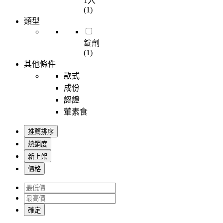
1入
(1)
類型
錠劑
(1)
其他條件
款式
成份
認證
葷素食
推薦排序
熱銷度
新上架
價格
確定