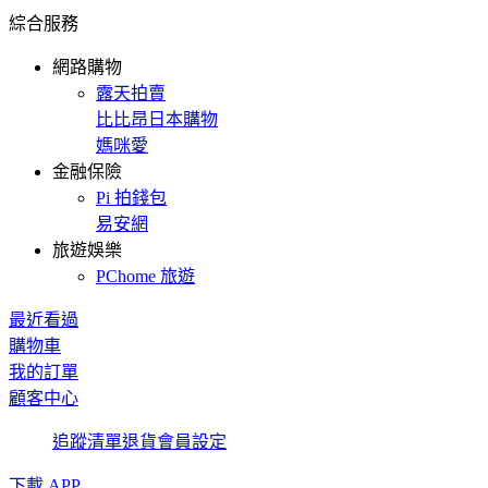
綜合服務
網路購物
露天拍賣
比比昂日本購物
媽咪愛
金融保險
Pi 拍錢包
易安網
旅遊娛樂
PChome 旅遊
最近看過
購物車
我的訂單
顧客中心
追蹤清單
退貨
會員設定
下載 APP