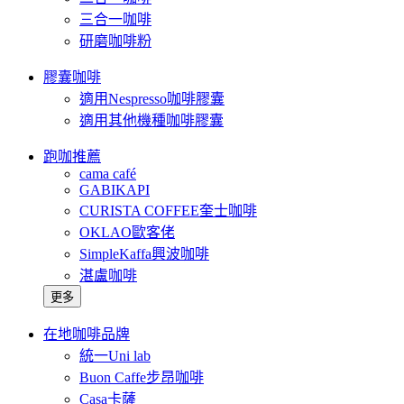
三合一咖啡
研磨咖啡粉
膠囊咖啡
適用Nespresso咖啡膠囊
適用其他機種咖啡膠囊
跑咖推薦
cama café
GABIKAPI
CURISTA COFFEE奎士咖啡
OKLAO歐客佬
SimpleKaffa興波咖啡
湛盧咖啡
更多
在地咖啡品牌
統一Uni lab
Buon Caffe步昂咖啡
Casa卡薩