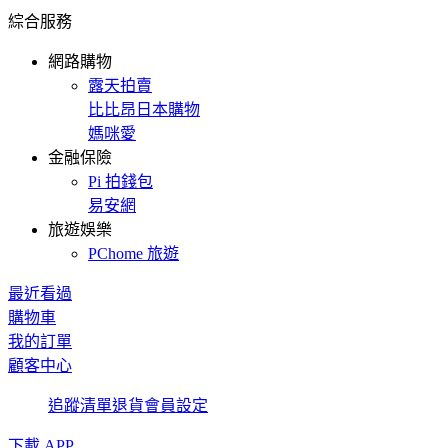
綜合服務
網路購物
露天拍賣
比比昂日本購物
媽咪愛
金融保險
Pi 拍錢包
易安網
旅遊娛樂
PChome 旅遊
最近看過
購物車
我的訂單
顧客中心
追蹤清單
退貨
會員設定
下載 APP