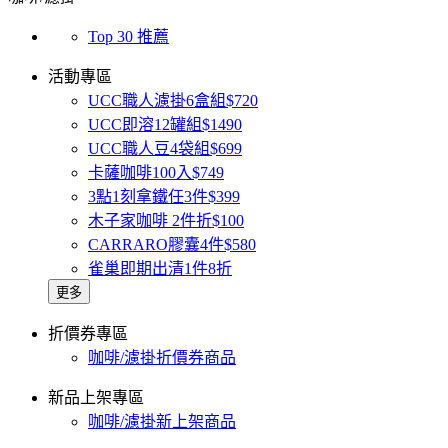
Top 30 推薦
活動專區
UCC職人濾掛6盒組$720
UCC即溶12罐組$1490
UCC職人豆4袋組$699
卡薩咖啡100入$749
3點1刻拿鐵任3件$399
木子家咖啡 2件折$100
CARRARO膠囊4件$580
雀巢即期出清1件8折
更多
折價券專區
咖啡/濾掛折價券商品
新品上架專區
咖啡/濾掛新上架商品