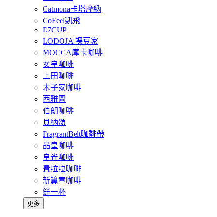
Catmona卡塔摩納
CoFeel凱飛
E7CUP
LODOJA 裸豆家
MOCCA摩卡咖啡
女皇咖啡
上田咖啡
木子家咖啡
西雅圖
伯朗咖啡
貝納頌
FragrantBelt咖馡帶
品皇咖啡
皇雀咖啡
費拉拉咖啡
新篇章咖啡
鮮一杯
更多