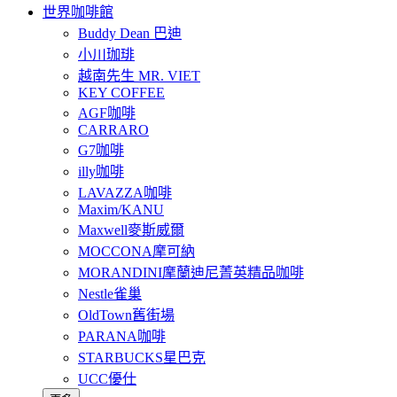
世界咖啡館
Buddy Dean 巴迪
小川珈琲
越南先生 MR. VIET
KEY COFFEE
AGF咖啡
CARRARO
G7咖啡
illy咖啡
LAVAZZA咖啡
Maxim/KANU
Maxwell麥斯威爾
MOCCONA摩可納
MORANDINI摩蘭迪尼菁英精品咖啡
Nestle雀巢
OldTown舊街場
PARANA咖啡
STARBUCKS星巴克
UCC優仕