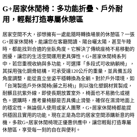
G+居家休閒椅：多功能折疊、戶外耐
用，輕鬆打造專屬休憩區
居家空間不大，卻想擁有一處能隨時轉換場景的休憩區？一張
G+居家休閒椅，能讓您在客廳閱讀、陽台曬太陽，甚至午睡
時，都能找到合適的坐臥角度。它解決了傳統座椅不易移動的
困擾，讓您的生活空間運用更具彈性。G+居家休閒椅系列
中，若您重視收納與多功能，可選擇「多段式可收納躺椅」，
其採用強化鋼骨結構，可承受達120公斤的重量，並具備五段
角度調整，能從直立坐姿平穩轉換為全躺。對於戶外環境，如
「台灣製造戶外休閒椅(藤之形椅)」則以強化塑鋼材質製成，
耐髒且抗紫外線，即使長期放置室外，椅面也不易脆化或褪
色。選購時，應考量椅腳是否具備止滑墊，確保在濕滑地面上
的穩定性。無論個人使用或家人團聚，G+居家休閒椅都能提
供穩固且實用的功能。現在正是為您的居家空間添購新意的時
機，多款G+居家休閒椅現正優惠供應中，讓您輕鬆打造專屬
休憩區，享受每一刻的自在與便利。