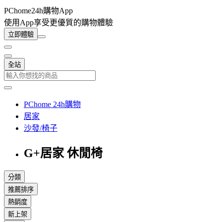
PChome24h購物App
使用App享受更優質的購物體驗
立即體驗
全站
PChome 24h購物
居家
沙發/椅子
G+居家 休閒椅
分類
推薦排序
熱銷度
新上架