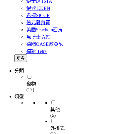
伊士達 ISTA
伊登 EDEN
希捷SICCE
信元發育寶
美國Seachem西肯
魚博士 API
德國OASE歐亞瑟
德彩 Tetra
更多
分類
寵物
(17)
類型
其他
(6)
外掛式
(1)