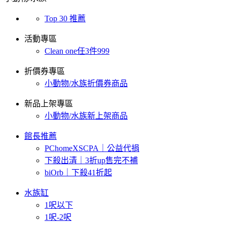
Top 30 推薦
活動專區
Clean one任3件999
折價券專區
小動物/水族折價券商品
新品上架專區
小動物/水族新上架商品
館長推薦
PChomeXSCPA｜公益代捐
下殺出清｜3折up售完不補
biOrb｜下殺41折起
水族缸
1呎以下
1呎-2呎