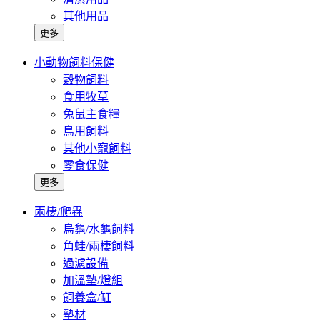
其他用品
更多
小動物飼料保健
穀物飼料
食用牧草
兔鼠主食糧
鳥用飼料
其他小寵飼料
零食保健
更多
兩棲/爬蟲
烏龜/水龜飼料
角蛙/兩棲飼料
過濾設備
加溫墊/燈組
飼養盒/缸
墊材