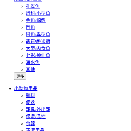
孔雀魚
燈科/小型魚
金魚/錦鯉
鬥魚
鼠魚/異型魚
觀賞蝦/米蝦
大型/肉食魚
七彩/神仙魚
海水魚
其他
更多
小動物用品
墊料
便盆
籠具/外出籠
保暖/溫控
食器
清潔用品