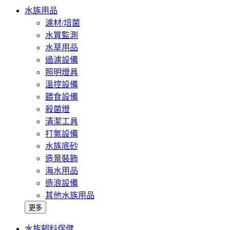
水族用品
濾材/培菌
水質監測
水草用品
過濾設備
照明燈具
溫控設備
餵食設備
殺菌燈
清潔工具
打氣設備
水族底砂
造景裝飾
海水用品
造浪設備
其他水族用品
更多
水族飼料保健