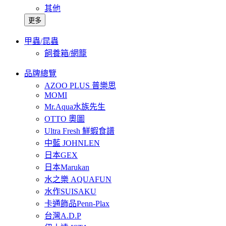
其他
更多
甲蟲/昆蟲
飼養箱/網籠
品牌總覽
AZOO PLUS 普樂思
MOMI
Mr.Aqua水族先生
OTTO 奧圖
Ultra Fresh 鮮蝦食譜
中藍 JOHNLEN
日本GEX
日本Marukan
水之樂 AQUAFUN
水作SUISAKU
卡通飾品Penn-Plax
台灣A.D.P