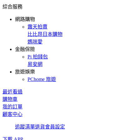
綜合服務
網路購物
露天拍賣
比比昂日本購物
媽咪愛
金融保險
Pi 拍錢包
易安網
旅遊娛樂
PChome 旅遊
最近看過
購物車
我的訂單
顧客中心
追蹤清單
退貨
會員設定
下載 APP