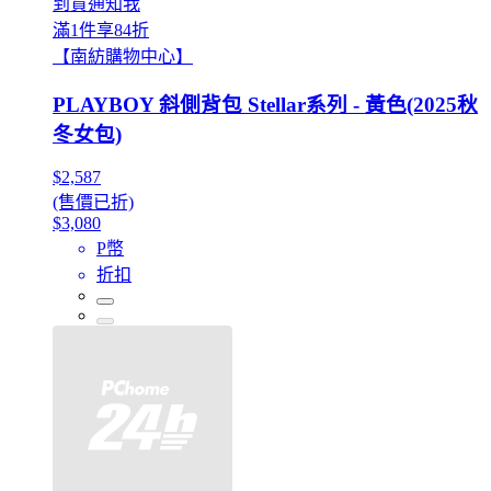
到貨通知我
滿1件享84折
【南紡購物中心】
PLAYBOY 斜側背包 Stellar系列 - 黃色(2025秋
冬女包)
$2,587
(售價已折)
$3,080
P幣
折扣