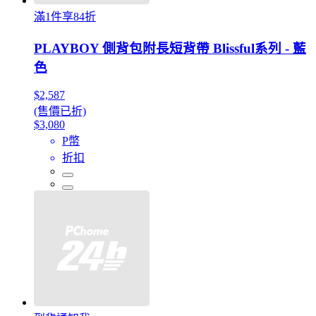
滿1件享84折
PLAYBOY 側背包附長短背帶 Blissful系列 - 藍
色
$2,587
(售價已折)
$3,080
P幣
折扣