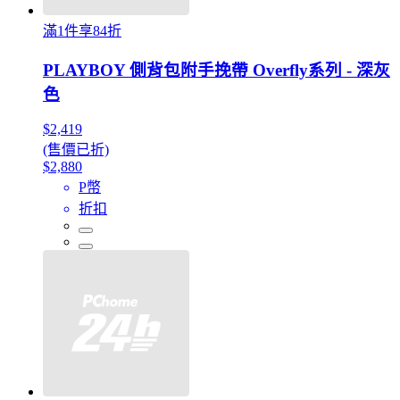
滿1件享84折
PLAYBOY 側背包附手挽帶 Overfly系列 - 深灰
色
$2,419
(售價已折)
$2,880
P幣
折扣