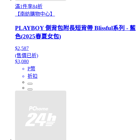
滿1件享84折
【南紡購物中心】
PLAYBOY 側背包附長短背帶 Blissful系列 - 藍
色(2025春夏女包)
$2,587
(售價已折)
$3,080
P幣
折扣