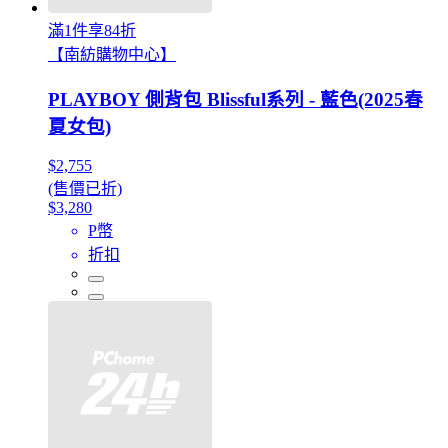
滿1件享84折
【南紡購物中心】
PLAYBOY 側背包 Blissful系列 - 藍色(2025春
夏女包)
$2,755
(售價已折)
$3,280
P幣
折扣