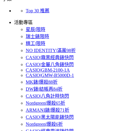
Top 30 推薦
活動專區
星辰|限時
瑞士錶限時
精工|限時
NO IDENTITY|滿萬98折
CASIO|霧黑經典錶快閃
CASIO|金屬八角錶快閃
CASIO|GBM-2100-1A
CASIO|GMW-B5000D-1
MK錶|爆殺88折
DW錶|結帳再84折
CASIO|八角計時快閃
Nordgreen|爆殺65折
ARMANI錶|爆殺71折
CASIO|黑太陽能錶快閃
Nordgreen|爆殺6折