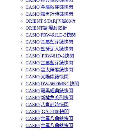
CASIO|經典電波錶快閃
CASIO|金屬藍芽錶快閃
CASIO|霧黑計時錶快閃
ORIENT STAR|下殺88折
ORIENT錶|爆殺65折
CASIO|PRW-61LD-3快閃
CASIO|金屬藍芽錶快閃
CASIO|藍牙泥人錶快閃
CASIO| PRW-61D-2快閃
CASIO|金屬藍芽錶快閃
CASIO|黑太陽能錶快閃
CASIO|太陽能錶快閃
CASIO|DW-5600MNC快閃
CASIO|霧黑經典錶快閃
CASIO|新槍魚系列快閃
CASIO|八角計時快閃
CASIO| GA-2100快閃
CASIO|金屬八角錶快閃
CASIO|金屬八角錶快閃