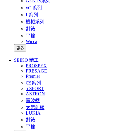
GENTS系列
xC 系列
L系列
機械系列
對錶
平輸
Wicca
更多
SEIKO 精工
PROSPEX
PRESAGE
Premier
CS系列
5 SPORT
ASTRON
電波錶
太陽能錶
LUKIA
對錶
平輸