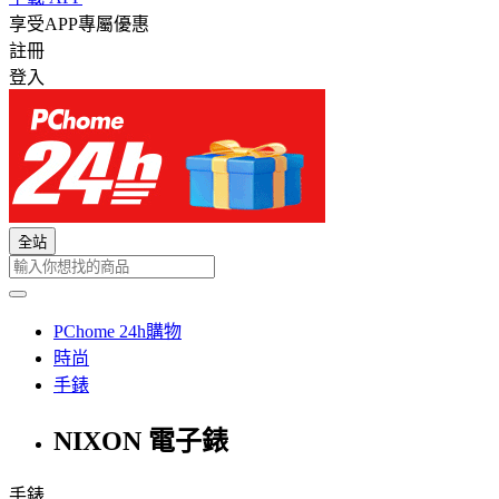
享受APP專屬優惠
註冊
登入
全站
PChome 24h購物
時尚
手錶
NIXON 電子錶
手錶