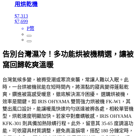
用烘乾機
$7,313
$7,699
P幣
告別台灣濕冷！多功能烘被機精選，讓被
窩回歸乾爽溫暖
台灣氣候多變，被褥受潮或寒流來襲，常讓人難以入眠。此
時，一台烘被機就能在短時間內，將濕黏的寢具變得蓬鬆乾
爽，鑽進被窩感受暖意，徹底解決濕冷困擾。 選購烘被機，
效率是關鍵。如 IRIS OHYAMA 雙筒強力烘被機 FK-W1，其
雙出風口設計，能讓暖風快速均勻送達被褥各處，相較單管機
型，烘乾速度明顯加快。若家中對塵螨敏感，IRIS OHYAMA
KFK-301 則具備加熱除螨行程。此外，留意其 35-65 度調溫功
能，可依寢具材質調整，避免高溫損壞，搭配 180 分鐘定時，