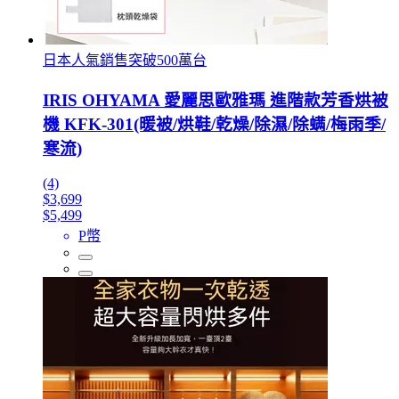
日本人氣銷售突破500萬台
IRIS OHYAMA 愛麗思歐雅瑪 進階款芳香烘被
機 KFK-301(暖被/烘鞋/乾燥/除濕/除螨/梅雨季/
寒流)
(4)
$3,699
$5,499
P幣