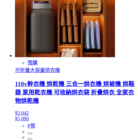
預購
可折疊大容量烘衣機
110v幹衣機 烘乾機 三合一烘衣機 烘被機 烘鞋
器 家用乾衣機 可收納烘衣袋 折疊烘衣 全家衣
物烘乾機
$3,942
$5,099
P幣