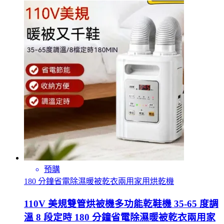
預購
180 分鐘省電除濕暖被乾衣兩用家用烘乾機
110V 美規雙管烘被機多功能乾鞋機 35-65 度調
溫 8 段定時 180 分鐘省電除濕暖被乾衣兩用家