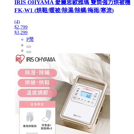
IRIS OHYAMA 愛麗思歐雅瑪 雙筒強力烘被機
FK-W1 (烘鞋/暖被/除濕/除螨/梅雨/寒流)
(4)
$2,799
$3,299
P幣