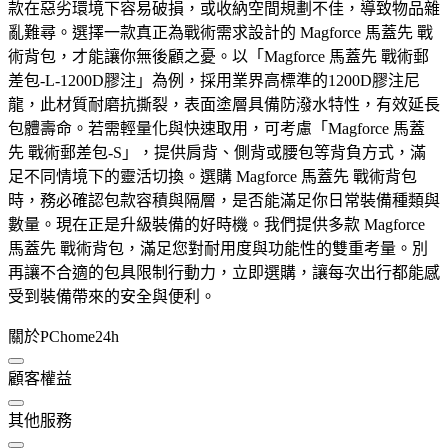
款在惡劣環境下容易破損，或收納空間規劃不佳，導致物品雜
亂難尋。選擇一款真正為戰術需求設計的 Magforce 馬蓋先 戰
術背包，才能讓你無後顧之憂。以「Magforce 馬蓋先 戰術郵
差包-L-1200D膠注」為例，採用業界高標準的1200D膠注尼
龍，此材質耐磨抗撕裂，表面塗層具備防潑水特性，有效延長
包體壽命。若需輕量化與快速取用，可考慮「Magforce 馬蓋
先 戰術郵差包-S」，提供肩背、側背或腰包等背負方式，滿
足不同情境下的靈活切換。選購 Magforce 馬蓋先 戰術背包
時，務必確認包款容積與隔層，是否能滿足你日常裝備種類與
數量。現在正是升級裝備的好時機。我們提供多款 Magforce
馬蓋先 戰術背包，滿足您對耐用度與功能性的雙重考量。別
再讓不合適的包具限制行動力，立即選購，讓每次出行都能感
受到裝備帶來的安全與便利。
關於PChome24h
顧客權益
其他服務