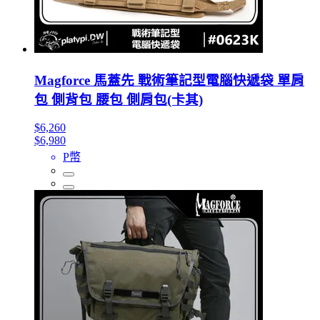
Magforce 馬蓋先 戰術筆記型電腦快遞袋 單肩
包 側背包 腰包 側肩包(卡其)
$6,260
$6,980
P幣