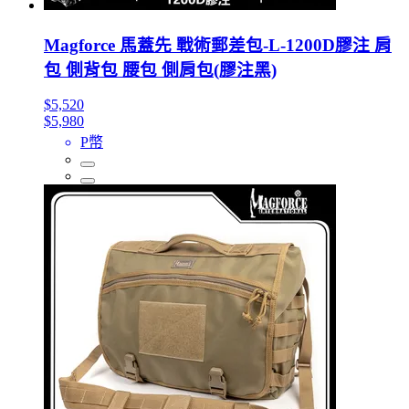
Magforce 馬蓋先 戰術郵差包-L-1200D膠注 肩
包 側背包 腰包 側肩包(膠注黑)
$5,520
$5,980
P幣