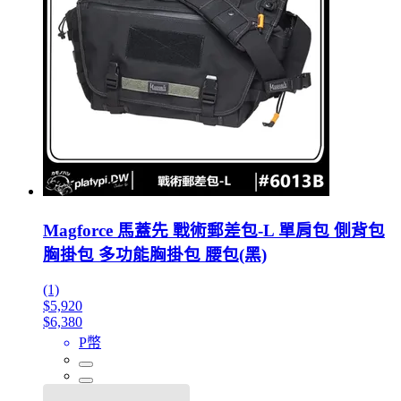
Magforce 馬蓋先 戰術郵差包-L 單肩包 側背包
胸掛包 多功能胸掛包 腰包(黑)
(1)
$5,920
$6,380
P幣