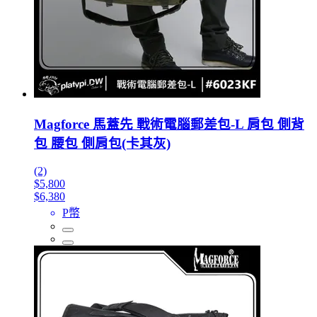
Magforce 馬蓋先 戰術電腦郵差包-L 肩包 側背
包 腰包 側肩包(卡其灰)
(2)
$5,800
$6,380
P幣