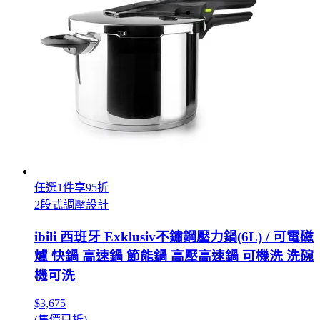
任選1件享95折
2段式調壓設計
ibili 西班牙 Exklusiv不鏽鋼壓力鍋(6L) / 可電磁
爐 快鍋 高速鍋 節能鍋 高壓高速鍋 可機洗 洗碗
機可洗
$3,675
(售價已折)