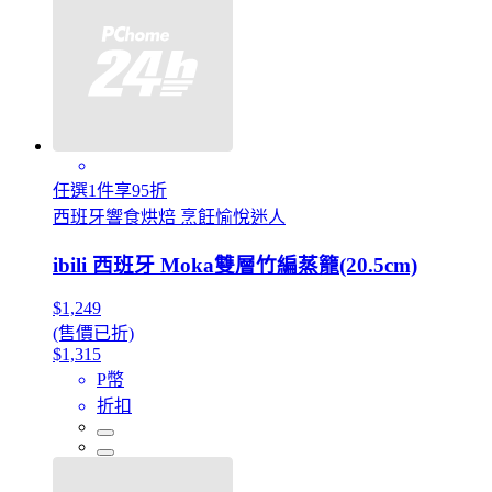
任選1件享95折
西班牙響食烘焙 烹飪愉悅迷人
ibili 西班牙 Moka雙層竹編蒸籠(20.5cm)
$1,249
(售價已折)
$1,315
P幣
折扣