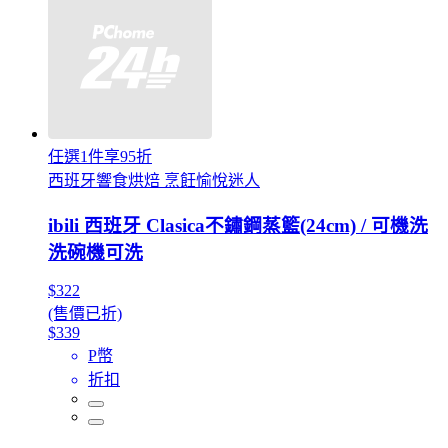
任選1件享95折
西班牙響食烘焙 烹飪愉悅迷人
ibili 西班牙 Clasica不鏽鋼蒸籃(24cm) / 可機洗
洗碗機可洗
$322
(售價已折)
$339
P幣
折扣