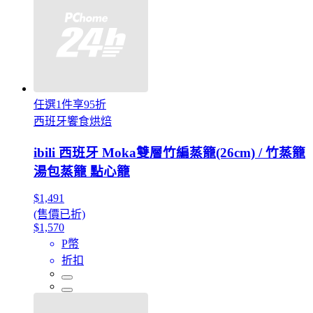
任選1件享95折
西班牙饗食烘焙
ibili 西班牙 Moka雙層竹編蒸籠(26cm) / 竹蒸籠
湯包蒸籠 點心籠
$1,491
(售價已折)
$1,570
P幣
折扣