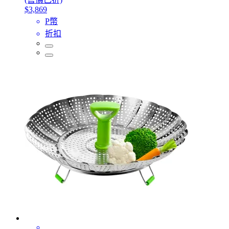
$3,869
P幣
折扣