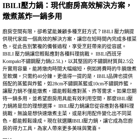
IBILI壓力鍋：現代廚房高效解決方案，
燉煮蒸炸一鍋多用
廚房空間有限，卻希望能兼顧多種烹飪方式？IBILI 壓力鍋提
供現代家庭一個高效的解決方案，讓您在短時間內完成多樣菜
色，從此告別繁複的備餐過程，享受烹飪帶來的從容感。
IBILI 壓力鍋讓您輕鬆應對各種料理挑戰。 IBILI西班牙
Kompakt不鏽鋼壓力鍋(2.5L)，以其堅固的不鏽鋼材質與2.5公
升實用容量，能將燉肉時間大幅縮短，例如將費時的牛腩燉煮
至軟爛，只需約40分鐘。更值得一提的是，IBILI品牌也提供
搭配的蒸籃與炸籃，如28cm不鏽鋼蒸籃或10cm不鏽鋼炸籃，
讓壓力鍋不僅能燉煮，還能輕鬆應對蒸、炸等需求。如果您期
待一鍋多用，並希望廚房用具能有效利用空間，那麼IBILI壓
力鍋將是您的理想選擇。 IBILI壓力鍋讓您從容應對各種料理
挑戰，無論是想快速燉煮主菜，或是利用配件變化出不同菜
色，都能輕鬆達成。現在就選購IBILI壓力鍋，讓它成為您廚
房的得力工具，為家人帶來更多美味與驚喜。