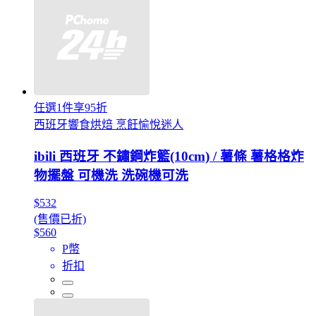
任選1件享95折
西班牙響食烘焙 烹飪愉悅迷人
ibili 西班牙 不鏽鋼炸籃(10cm) / 薯條 薯格格炸
物擺盤 可機洗 洗碗機可洗
$532
(售價已折)
$560
P幣
折扣