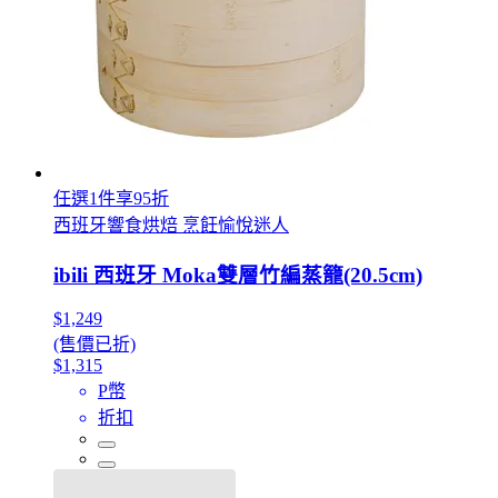
任選1件享95折
西班牙響食烘焙 烹飪愉悅迷人
ibili 西班牙 Moka雙層竹編蒸籠(20.5cm)
$1,249
(售價已折)
$1,315
P幣
折扣