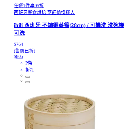
任選1件享95折
西班牙響食烘焙 烹飪愉悅迷人
ibili 西班牙 不鏽鋼蒸籃(28cm) / 可機洗 洗碗機
可洗
$764
(售價已折)
$805
P幣
折扣