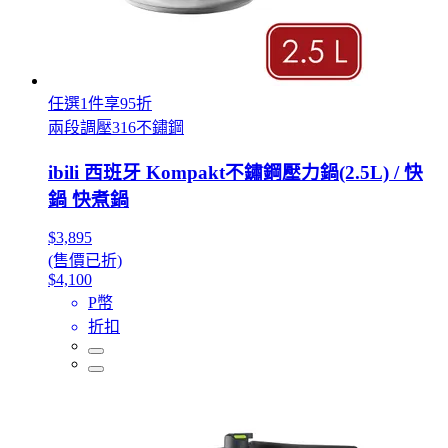
任選1件享95折
兩段調壓316不鏽鋼
ibili 西班牙 Kompakt不鏽鋼壓力鍋(2.5L) / 快
鍋 快煮鍋
$3,895
(售價已折)
$4,100
P幣
折扣