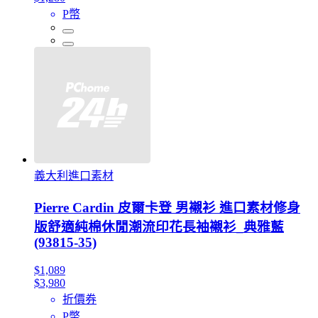
P幣
義大利進口素材
Pierre Cardin 皮爾卡登 男襯衫 進口素材修身
版舒適純棉休閒潮流印花長袖襯衫_典雅藍
(93815-35)
$1,089
$3,980
折價券
P幣