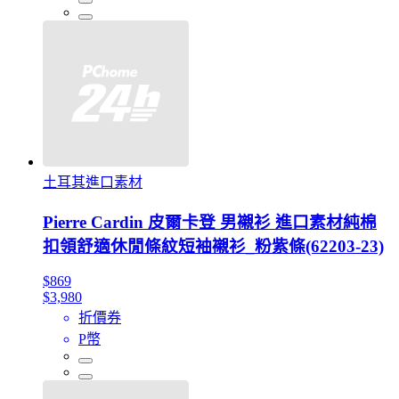
土耳其進口素材
Pierre Cardin 皮爾卡登 男襯衫 進口素材純棉
扣領舒適休閒條紋短袖襯衫_粉紫條(62203-23)
$869
$3,980
折價券
P幣