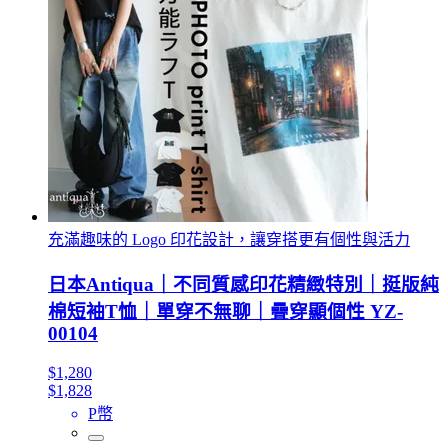
充滿趣味的 Logo 印花設計，讓穿搭更有個性與活力
日本Antiqua｜不同質感印花精緻特別｜挺版純
棉短袖T恤｜單穿不無聊｜疊穿顯個性 YZ-
00104
$1,280
$1,828
P幣