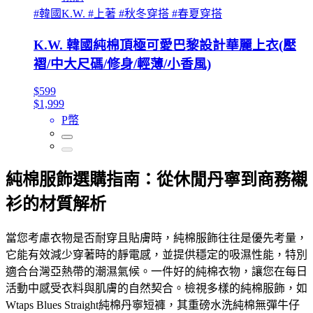
#韓國K.W. #上著 #秋冬穿搭 #春夏穿搭
K.W. 韓國純棉頂極可愛巴黎設計華麗上衣(壓
褶/中大尺碼/修身/輕薄/小香風)
$599
$1,999
P幣
純棉服飾選購指南：從休閒丹寧到商務襯
衫的材質解析
當您考慮衣物是否耐穿且貼膚時，純棉服飾往往是優先考量，
它能有效減少穿著時的靜電感，並提供穩定的吸濕性能，特別
適合台灣亞熱帶的潮濕氣候。一件好的純棉衣物，讓您在每日
活動中感受衣料與肌膚的自然契合。檢視多樣的純棉服飾，如
Wtaps Blues Straight純棉丹寧短褲，其重磅水洗純棉無彈牛仔