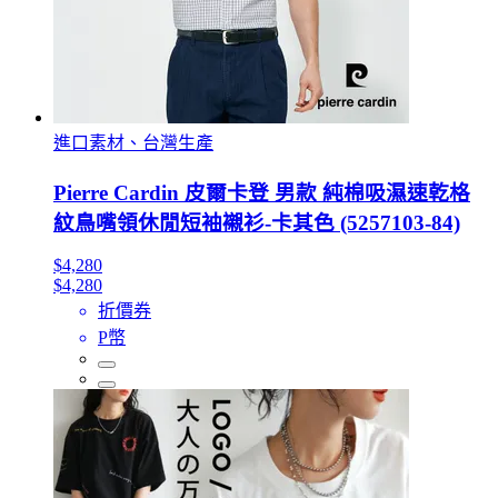
進口素材、台灣生產
Pierre Cardin 皮爾卡登 男款 純棉吸濕速乾格
紋鳥嘴領休閒短袖襯衫-卡其色 (5257103-84)
$4,280
$4,280
折價券
P幣