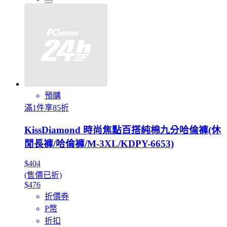
預購
滿1件享85折
KissDiamond 時尚焦點百搭純棉九分哈倫褲(休
閒長褲/哈倫褲/M-3XL/KDPY-6653)
$404
(售價已折)
$476
折價券
P幣
折扣