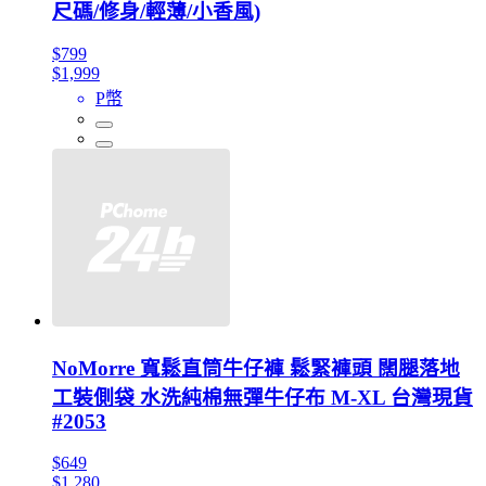
尺碼/修身/輕薄/小香風)
$799
$1,999
P幣
NoMorre 寬鬆直筒牛仔褲 鬆緊褲頭 闊腿落地
工裝側袋 水洗純棉無彈牛仔布 M-XL 台灣現貨
#2053
$649
$1,280