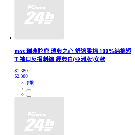
moz 瑞典駝鹿 瑞典之心 舒適柔棉 100%純棉短
T-袖口反摺刺繡-經典白(亞洲版)女款
$1,380
$2,380
P幣