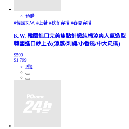
預購
#韓國K.W. #上著 #秋冬穿搭 #春夏穿搭
K.W. 韓國進口完美焦點針織純棉涼爽人氣造型
韓國進口紗上衣(涼感/刺繡/小香風/中大尺碼)
$599
$1,799
P幣