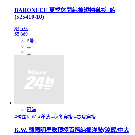
BARONECE 夏季休閒純棉短袖襯衫_藍
(525410-10)
$3,528
$5,880
P幣
預購
#韓國K.W. #洋裝 #秋冬穿搭 #春夏穿搭
K.W. 韓國明星款頂極百搭純棉洋裝(涼感/中大