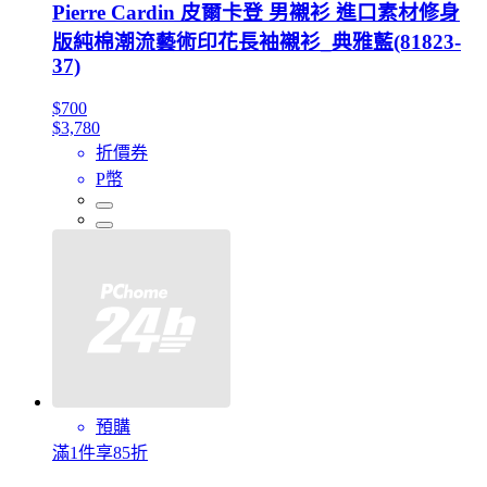
Pierre Cardin 皮爾卡登 男襯衫 進口素材修身
版純棉潮流藝術印花長袖襯衫_典雅藍(81823-
37)
$700
$3,780
折價券
P幣
預購
滿1件享85折