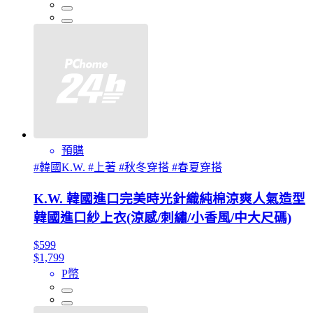
預購
#韓國K.W. #上著 #秋冬穿搭 #春夏穿搭
K.W. 韓國進口完美時光針織純棉涼爽人氣造型
韓國進口紗上衣(涼感/刺繡/小香風/中大尺碼)
$599
$1,799
P幣