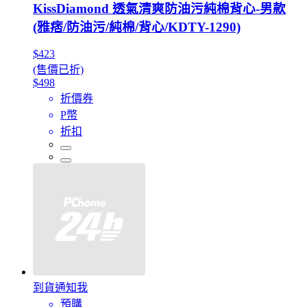
KissDiamond 透氣清爽防油污純棉背心-男款
(雅痞/防油污/純棉/背心/KDTY-1290)
$423
(售價已折)
$498
折價券
P幣
折扣
到貨通知我
預購