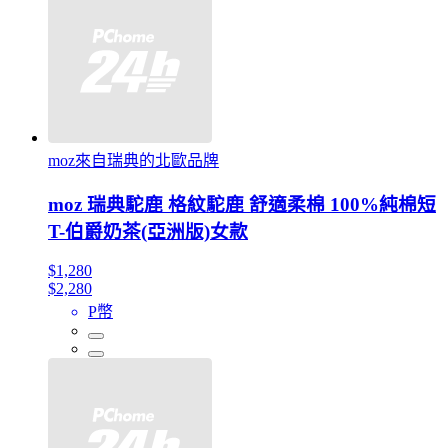
moz來自瑞典的北歐品牌
moz 瑞典駝鹿 格紋駝鹿 舒適柔棉 100%純棉短
T-伯爵奶茶(亞洲版)女款
$1,280
$2,280
P幣