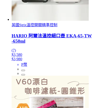
英國Strix溫控開關精準控制
HARIO 阿爾法溫控細口壺 EKA-65-TW
-650ml
(7)
$3,580
$3,980
P幣