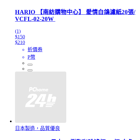
HARIO 【南紡購物中心】 愛情白鴿濾紙20張/
VCFL-02-20W
(1)
$150
$210
折價券
P幣
日本製造，品質優良