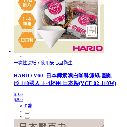
一次性濾紙，使用安心且衛生
HARIO V60_日本酵素漂白咖啡濾紙-圓錐
形-110張入-1~4杯用-日本製(VCF-02-110W)
$160
$260
P幣