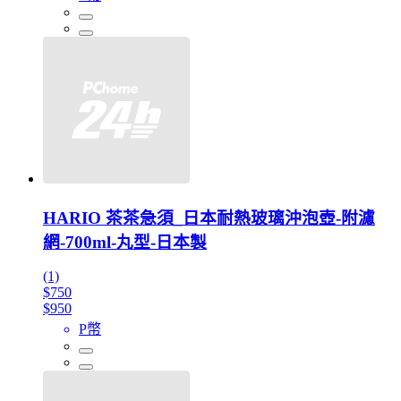
HARIO 茶茶急須_日本耐熱玻璃沖泡壺-附濾
網-700ml-丸型-日本製
(1)
$750
$950
P幣