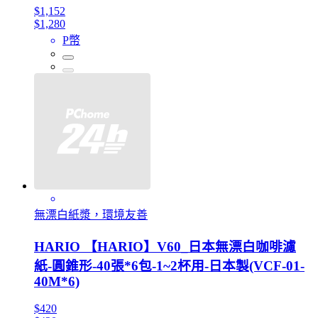
$1,152
$1,280
P幣
無漂白紙漿，環境友善
HARIO 【HARIO】V60_日本無漂白咖啡濾
紙-圓錐形-40張*6包-1~2杯用-日本製(VCF-01-
40M*6)
$420