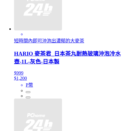
短時間內即可沖泡出濃郁的大麥茶
HARIO 麥茶君_日本茶丸耐熱玻璃沖泡冷水
壺-1L-灰色-日本製
$999
$1,200
P幣