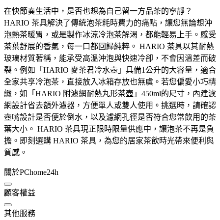
在快節奏生活中，是否也想為自己留一方品茶的寧靜？
HARIO 茶具解決了傳統泡茶耗時費力的痛點，讓您無論想沖
泡熱茶暖胃，或是製作冰涼冷泡茶解渴，都能輕易上手。感受
茶葉舒展的香氣，每一口都回歸純粹。 HARIO 茶具以其耐熱
玻璃材質著稱，能承受高溫沖泡與快速冷卻，不會因溫差而破
裂。例如「HARIO 麥茶君冷水壺」具備1公升的大容量，適合
全家共享冷泡茶，直接放入冰箱存放也無虞。若您偏愛小巧精
緻，如「HARIO 附濾網耐熱丸形茶壺」450ml的尺寸，內建濾
網設計省去額外濾器，方便單人或雙人使用。挑選時，請確認
壺嘴設計是否便於倒水，以及濾網孔徑是否符合您常飲用的茶
葉大小。 HARIO 茶具現正限時限量供應中，讓泡茶不再是負
擔。即刻選購 HARIO 茶具，為您的居家茶飲時光帶來便利與
質感。
關於PChome24h
顧客權益
其他服務