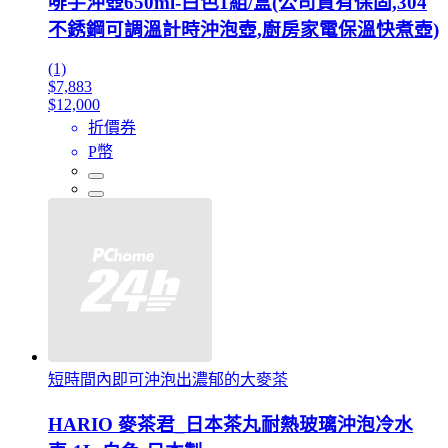
啡手沖壺650ml-白色1組/盒(公司貨有保固,304
不銹鋼可調溫計時沖泡壺,廚房家電保溫快煮壺)
(1)
$7,883
$12,000
折價券
P幣
短時間內即可沖泡出濃郁的大麥茶
HARIO 麥茶君_日本茶丸耐熱玻璃沖泡冷水