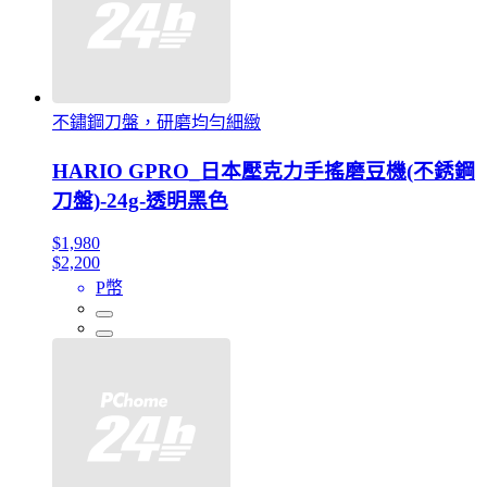
不鏽鋼刀盤，研磨均勻細緻
HARIO GPRO_日本壓克力手搖磨豆機(不銹鋼
刀盤)-24g-透明黑色
$1,980
$2,200
P幣