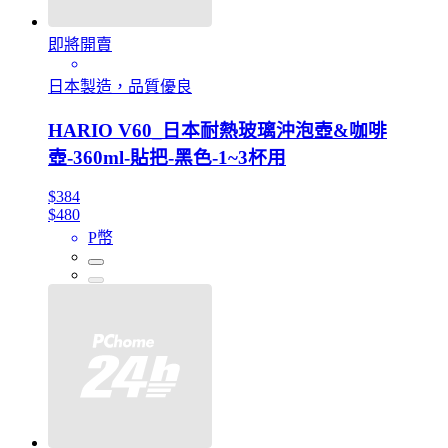
即將開賣
日本製造，品質優良
HARIO V60_日本耐熱玻璃沖泡壺&咖啡
壺-360ml-貼把-黑色-1~3杯用
$384
$480
P幣