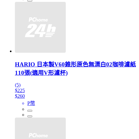
HARIO 日本製V60錐形原色無漂白02咖啡濾紙
110張(適用V形濾杯)
(5)
$225
$260
P幣