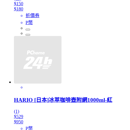
$150
$180
折價券
P幣
HARIO [日本]冰萃咖啡壺附網1000ml-紅
(1)
$529
$950
P幣