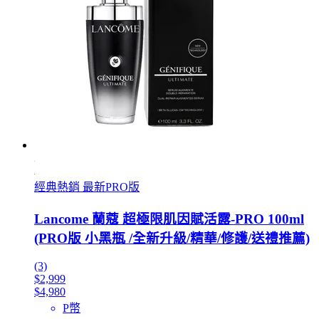
經典熱銷 最新PRO版
Lancome 蘭蔻 超極限肌因賦活露-PRO 100ml
(PRO版 小黑瓶 /全新升級/精華/修護/送禮推薦)
(3)
$2,999
$4,980
P幣