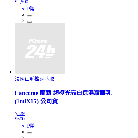
$2,500
P幣
法國山毛櫸芽萃取
Lancome 蘭蔻 超極光亮白保濕精華乳
(1mlX15)-公司貨
$329
$600
P幣