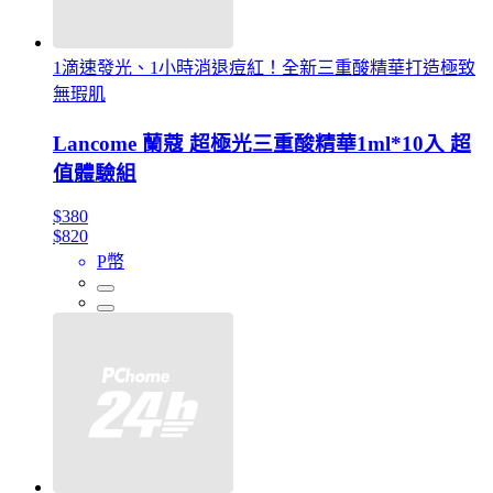
1滴速發光、1小時消退痘紅！全新三重酸精華打造極致
無瑕肌
Lancome 蘭蔻 超極光三重酸精華1ml*10入 超
值體驗組
$380
$820
P幣