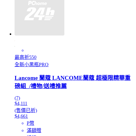
最高折550
全新小黑瓶PRO
Lancome 蘭蔻 LANCOME蘭蔻 超極限精華重
磅組_/禮物/送禮推薦
(7)
$4,111
(售價已折)
$4,661
P幣
滿額贈