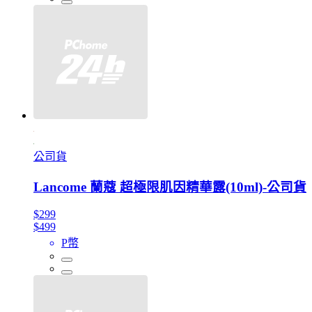
公司貨
Lancome 蘭蔻 超極限肌因精華露(10ml)-公司貨
$299
$499
P幣