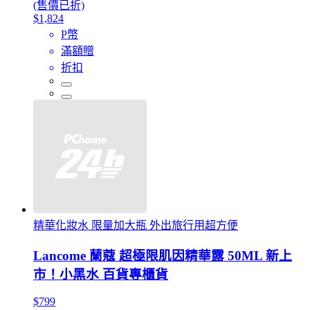
(售價已折)
$1,824
P幣
滿額贈
折扣
精華化妝水 限量加大瓶 外出旅行用超方便
Lancome 蘭蔻 超極限肌因精華露 50ML 新上
市！小黑水 百貨專櫃貨
$799