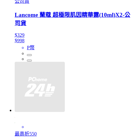
公司貨
Lancome 蘭蔻 超極限肌因精華露(10ml)X2-公
司貨
$329
$998
P幣
最高折550