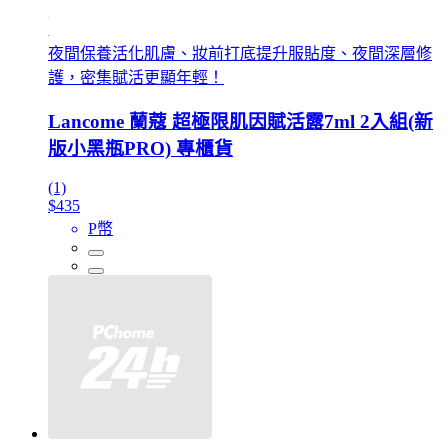
夜間保養活化肌膚、妝前打底提升服貼度、夜間深層修
護，密集賦活更顯年輕！
Lancome 蘭蔻 超極限肌因賦活露7ml 2入組(新
版小黑瓶PRO) 專櫃貨
(1)
$435
P幣