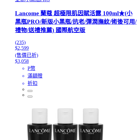
Lancome 蘭蔻 超極限肌因賦活露 100ml★(小
黑瓶PRO/新版小黑瓶/抗老/彈潤撫紋/術後可用/
禮物/送禮推薦) 國際航空版
(235)
$2,599
(售價已折)
$3,058
P幣
滿額贈
折扣