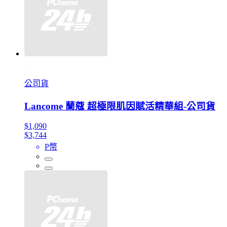
公司貨
Lancome 蘭蔻 超極限肌因賦活精華組-公司貨
$1,090
$3,744
P幣