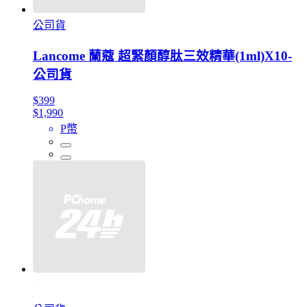
公司貨
Lancome 蘭蔻 超緊顏醇肽三效精華(1ml)X10-
公司貨
$399
$1,990
P幣