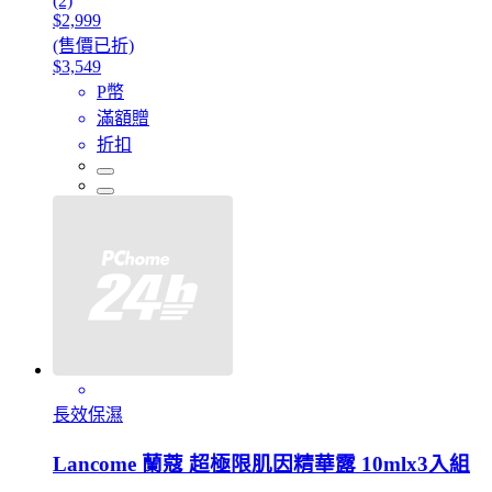
(2)
$2,999
(售價已折)
$3,549
P幣
滿額贈
折扣
長效保濕
Lancome 蘭蔻 超極限肌因精華露 10mlx3入組