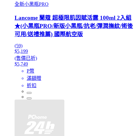
全新小黑瓶PRO
Lancome 蘭蔻 超極限肌因賦活露 100ml 2入組
★(小黑瓶PRO/新版小黑瓶/抗老/彈潤撫紋/術後
可用/送禮推薦) 國際航空版
(59)
$5,199
(售價已折)
$5,749
P幣
滿額贈
折扣