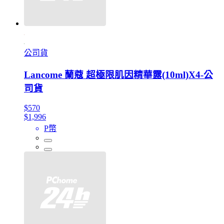
公司貨
Lancome 蘭蔻 超極限肌因精華露(10ml)X4-公
司貨
$570
$1,996
P幣