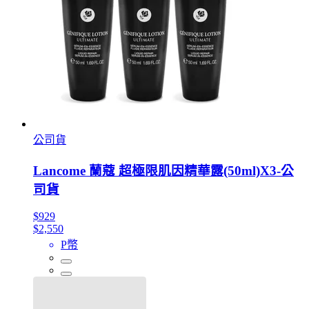
公司貨
Lancome 蘭蔻 超極限肌因精華露(50ml)X3-公
司貨
$929
$2,550
P幣