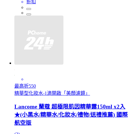
折扣
最高折550
精華型化妝水-1滴開啟「美顏濾鏡」
Lancome 蘭蔻 超極限肌因精華露150ml x2入
★(小黑水/精華水/化妝水/禮物/送禮推薦) 國際
航空版