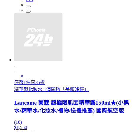
任選1件享85折
精華型化妝水-1滴開啟「美顏濾鏡」
Lancome 蘭蔻 超極限肌因精華露150ml★(小黑
水/精華水/化妝水/禮物/送禮推薦) 國際航空版
(10)
$1,550