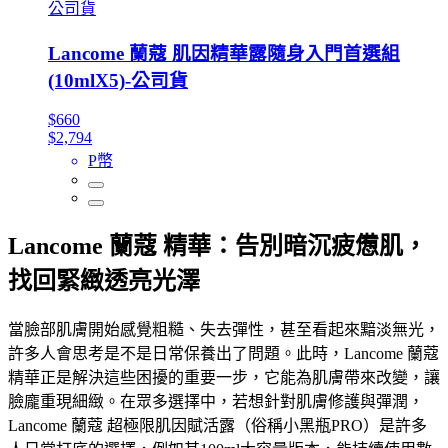
公司貨
Lancome 蘭蔻 肌因精華露隨身入門首選組
(10mlX5)-公司貨
$660
$2,794
P幣
Lancome 蘭蔻 精華：告別暗沉疲憊肌，
找回緊緻透亮光澤
當臉部肌膚開始感覺粗糙、失去彈性，甚至看起來黯淡無光，
許多人會思考是不是日常保養出了問題。此時，Lancome 蘭蔻
精華正是解決這些困擾的重要一步，它能為肌膚帶來改變，讓
臉龐重現細緻。在眾多選擇中，若想針對肌膚修護與彈潤，
Lancome 蘭蔻 超極限肌因賦活露（俗稱小黑瓶PRO）是許多