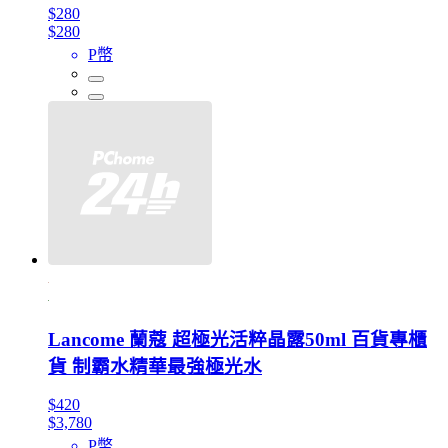
$280
$280
P幣
Lancome 蘭蔻 超極光活粹晶露50ml 百貨專櫃
貨 制霸水精華最強極光水
$420
$3,780
P幣