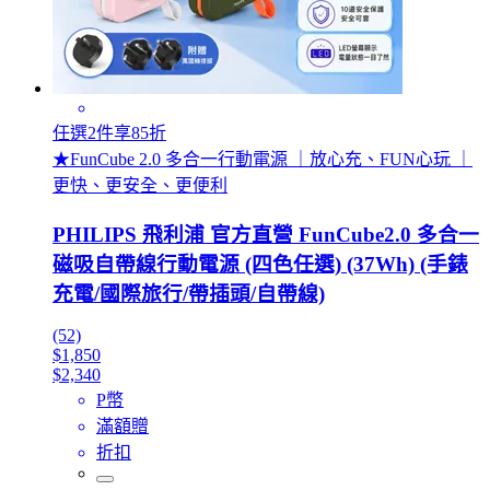
任選2件享85折
★FunCube 2.0 多合一行動電源 ｜放心充、FUN心玩 ｜
更快、更安全、更便利
PHILIPS 飛利浦 官方直營 FunCube2.0 多合一
磁吸自帶線行動電源 (四色任選) (37Wh) (手錶
充電/國際旅行/帶插頭/自帶線)
(52)
$1,850
$2,340
P幣
滿額贈
折扣