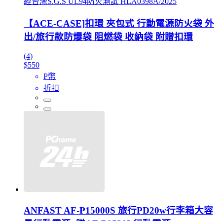
經台灣S.G.S UL94防火測試 HLA0398A/2025
【ACE-CASE]扣環 夾包式 行動電源防火袋 外
出/旅行款防爆袋 阻燃袋 收納袋 附贈扣環
(4)
$550
P幣
折扣
ANFAST AF-P15000S 旅行PD20w行李箱大容