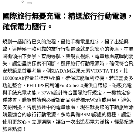
國際旅行無憂充電：精選旅行行動電源，
確保電力隨行。
規劃一趟期待已久的旅程，最怕手機電量紅字，掃了出遊興
致，這時候一款可靠的旅行行動電源就是您安心的後盾。在異
國街頭拍下美景、查詢導航、與親友視訊，電量焦慮感瞬間消
失，讓您盡情探索不間斷。選擇旅行行動電源時，確保符合飛
安規範是首要考量。例如ADAM亞果元素VIONTA T1S，其
10000mAh容量並標示Wh值，確保您能順利登機。若您需要多
功能整合，PHILIPS飛利浦FunCube2.0提供自帶線、磁吸充電
與手錶充電功能，37Wh設計符合國際旅行規定，一機搞定多
種裝置。購買前請務必確認商品明確標示Wh值或容量，避免
安檢困擾。告別旅途中的電量焦慮，現在就為您的下趟旅程添
購最適合的旅行行動電源。多款具備BSMI認證的機種，讓您
使用更放心。立即選購，讓每一次出遊都電力滿格，輕鬆紀錄
旅途點滴！