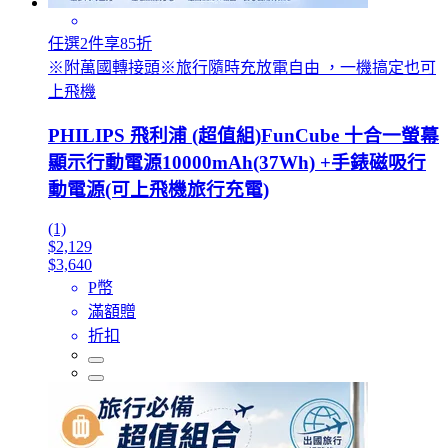
任選2件享85折
※附萬國轉接頭※旅行隨時充放電自由 ，一機搞定也可
上飛機
PHILIPS 飛利浦 (超值組)FunCube 十合一螢幕
顯示行動電源10000mAh(37Wh) +手錶磁吸行
動電源(可上飛機旅行充電)
(1)
$2,129
$3,640
P幣
滿額贈
折扣