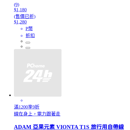
(9)
$1,180
(售價已折)
$1,280
P幣
折扣
滿1200享9折
線在身上，電力跟著走
ADAM 亞果元素 VIONTA T1S 旅行用自帶線