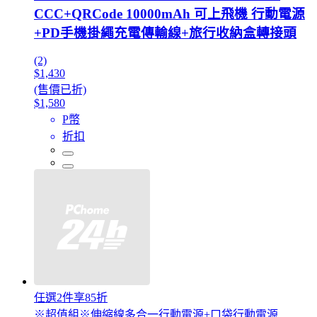
CCC+QRCode 10000mAh 可上飛機 行動電源
+PD手機掛繩充電傳輸線+旅行收納盒轉接頭
(2)
$1,430
(售價已折)
$1,580
P幣
折扣
任選2件享85折
※超值組※伸縮線多合一行動電源+口袋行動電源