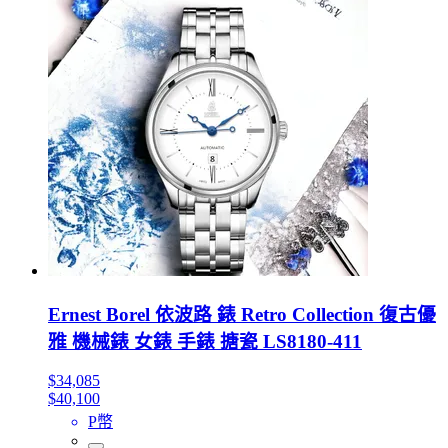
Ernest Borel 依波路 錶 Retro Collection 復古優
雅 機械錶 女錶 手錶 搪瓷 LS8180-411
$34,085
$40,100
P幣