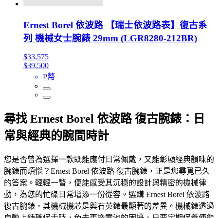
Ernest Borel 依波路 【瑞士依波路表】復古系
列 機械女士腕錶 29mm (LGR8280-212BR)
$33,575
$39,500
P幣
尋找 Ernest Borel 依波路 復古腕錶：日
常與經典的腕間時計
您是否曾為選擇一款既能應付日常佩戴，又能彰顯經典韻味的
腕錶而煩惱？Ernest Borel 依波路 復古腕錶，正是您尋覓已久
的答案。輕輕一瞥，便能感受其沉穩的設計與精密的機械律
動，為您的忙碌日常增添一份從容。選購 Ernest Borel 依波路
復古腕錶，其機械機芯是與石英錶最顯著的差異。機械錶透過
自動上鍊確保走時，免去更換電池的困擾，只要定期保養便能