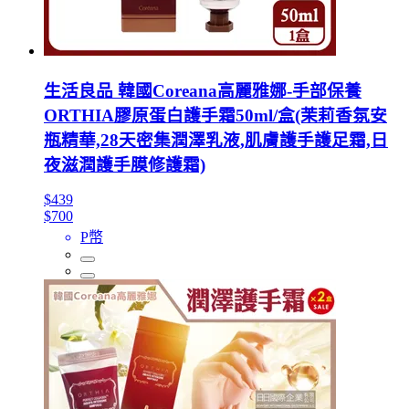
生活良品 韓國Coreana高麗雅娜-手部保養
ORTHIA膠原蛋白護手霜50ml/盒(茉莉香氛安
瓶精華,28天密集潤澤乳液,肌膚護手護足霜,日
夜滋潤護手膜修護霜)
$439
$700
P幣