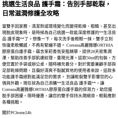
挑選生活良品 護手霜：告別手部乾裂，
日常滋潤修護全攻略
當雙手因家務、清潔劑或環境變化而變得乾燥、粗糙，甚至出
現脫皮現象時，是時候為自己挑選一款能深度修護的**生活良
品 護手霜**了。想像一下，每次洗手後輕輕一抹，雙手立刻
恢復柔軟觸感，不再有緊繃不適。 Coreana高麗雅娜ORTHIA
膠原蛋白護手霜，蘊含茉莉香氛安瓶精華，提供28天密集潤
澤，幫助改善手部肌膚紋理，重現光澤。這款50ml的包裝，方
便您置於手袋或辦公桌，隨時補充養分。對於需要兼顧手部與
足部乾燥問題，且偏好清爽不黏膩質地的使用者來說，這款多
功能護手霜絕對能滿足您的需求。 別讓乾裂雙手影響您的心
情與外觀。現在就為自己添購**生活良品 護手霜**，讓
Coreana高麗雅娜ORTHIA膠原蛋白護手霜的保濕力，助您擺
脫手部困擾。限時優惠，讓您的雙手保持水潤細滑，輕鬆應對
各種挑戰。
關於PChome24h