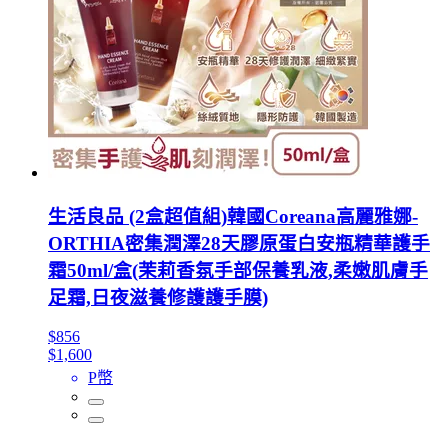
生活良品 (2盒超值組)韓國Coreana高麗雅娜-
ORTHIA密集潤澤28天膠原蛋白安瓶精華護手
霜50ml/盒(茉莉香氛手部保養乳液,柔嫩肌膚手
足霜,日夜滋養修護護手膜)
$856
$1,600
P幣