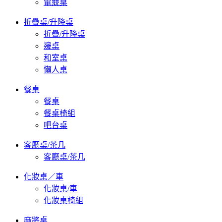
電競桌
折疊桌/升降桌
折疊/升降桌
邊桌
和室桌
懶人桌
餐桌
餐桌
餐桌椅組
吧台桌
客廳桌/茶几
客廳桌/茶几
化妝桌／車
化妝桌/車
化妝桌椅組
麻將桌