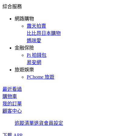
綜合服務
網路購物
露天拍賣
比比昂日本購物
媽咪愛
金融保險
Pi 拍錢包
易安網
旅遊娛樂
PChome 旅遊
最近看過
購物車
我的訂單
顧客中心
追蹤清單
退貨
會員設定
下載 APP