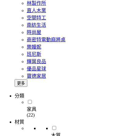
林製作所
直人木業
空間特工
南紡生活
時尚屋
商密特電動麻將桌
樂嫚妮
班尼斯
輝葉良品
優品星球
寶德家居
更多
分類
家具
(22)
材質
木質