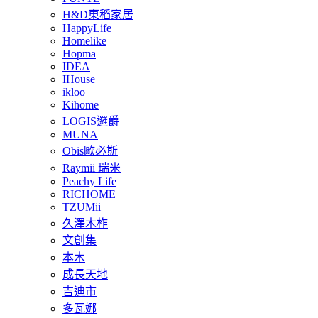
H&D東稻家居
HappyLife
Homelike
Hopma
IDEA
IHouse
ikloo
Kihome
LOGIS邏爵
MUNA
Obis歐必斯
Raymii 瑞米
Peachy Life
RICHOME
TZUMii
久澤木柞
文創集
本木
成長天地
吉迪市
多瓦娜