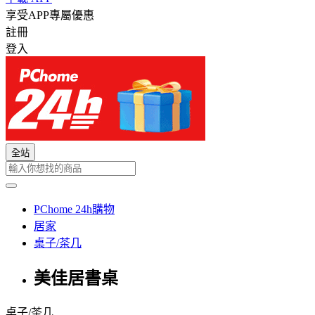
享受APP專屬優惠
註冊
登入
全站
PChome 24h購物
居家
桌子/茶几
美佳居書桌
桌子/茶几