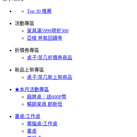
Top 30 推薦
活動專區
家具滿5999現折300
亞梭 爸氣回饋季
折價券專區
桌子/茶几折價券商品
新品上架專區
桌子/茶几新上架商品
★本月活動專區
麻將桌｜送600P幣
暢銷家具 創新低
書桌/工作桌
電腦桌/工作桌
書桌