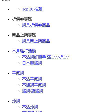
Top 30 推薦
折價券專區
鍋具折價券商品
新品上架專區
鍋具新上架商品
本月強打活動
不沾鍋好順手 滿1777折177
日本製鐵鍋
平底鍋
不沾平底鍋
不鏽鋼平底鍋
鐵鍋/鑄鐵鍋
炒鍋
不沾炒鍋