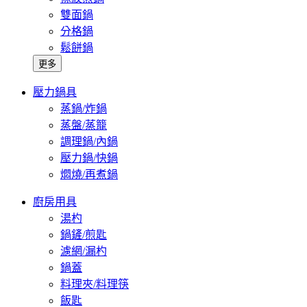
雙面鍋
分格鍋
鬆餅鍋
更多
壓力鍋具
蒸鍋/炸鍋
蒸盤/蒸籠
調理鍋/內鍋
壓力鍋/快鍋
燜燒/再煮鍋
廚房用具
湯杓
鍋鏟/煎匙
濾網/漏杓
鍋蓋
料理夾/料理筷
飯匙