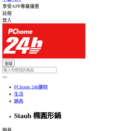
享受APP專屬優惠
註冊
登入
全站
PChome 24h購物
生活
鍋具
Staub 橢圓形鍋
鍋具