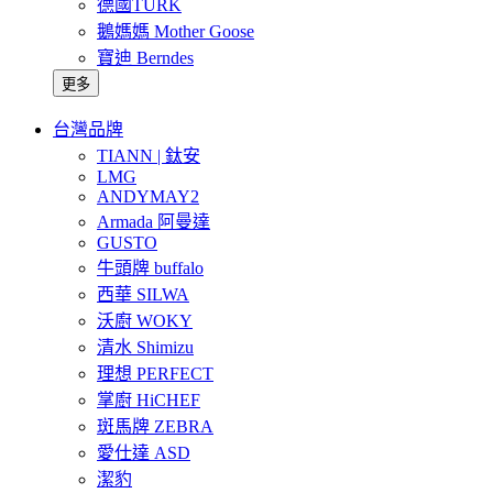
德國TURK
鵝媽媽 Mother Goose
寶迪 Berndes
更多
台灣品牌
TIANN | 鈦安
LMG
ANDYMAY2
Armada 阿曼達
GUSTO
牛頭牌 buffalo
西華 SILWA
沃廚 WOKY
清水 Shimizu
理想 PERFECT
掌廚 HiCHEF
斑馬牌 ZEBRA
愛仕達 ASD
潔豹