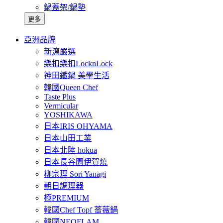
鍋蓋架/鍋墊
更多
亞洲品牌
新瀉嚴選
樂扣樂扣LocknLock
神田鐵鍋 美學生活
韓國Queen Chef
Taste Plus
Vermicular
YOSHIKAWA
日本IRIS OHYAMA
日本山田工業
日本北陸 hokua
日本長谷園伊賀燒
柳宗理 Sori Yanagi
朝日調理器
極PREMIUM
韓國Chef Topf 薔薇鍋
韓國NEOFLAM