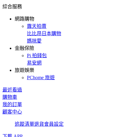
綜合服務
網路購物
露天拍賣
比比昂日本購物
媽咪愛
金融保險
Pi 拍錢包
易安網
旅遊娛樂
PChome 旅遊
最近看過
購物車
我的訂單
顧客中心
追蹤清單
退貨
會員設定
下載 APP