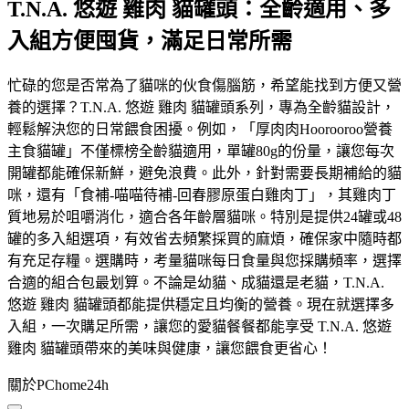
T.N.A. 悠遊 雞肉 貓罐頭：全齡適用、多
入組方便囤貨，滿足日常所需
忙碌的您是否常為了貓咪的伙食傷腦筋，希望能找到方便又營
養的選擇？T.N.A. 悠遊 雞肉 貓罐頭系列，專為全齡貓設計，
輕鬆解決您的日常餵食困擾。例如，「厚肉肉Hoorooroo營養
主食貓罐」不僅標榜全齡貓適用，單罐80g的份量，讓您每次
開罐都能確保新鮮，避免浪費。此外，針對需要長期補給的貓
咪，還有「食補-喵喵待補-回春膠原蛋白雞肉丁」，其雞肉丁
質地易於咀嚼消化，適合各年齡層貓咪。特別是提供24罐或48
罐的多入組選項，有效省去頻繁採買的麻煩，確保家中隨時都
有充足存糧。選購時，考量貓咪每日食量與您採購頻率，選擇
合適的組合包最划算。不論是幼貓、成貓還是老貓，T.N.A.
悠遊 雞肉 貓罐頭都能提供穩定且均衡的營養。現在就選擇多
入組，一次購足所需，讓您的愛貓餐餐都能享受 T.N.A. 悠遊
雞肉 貓罐頭帶來的美味與健康，讓您餵食更省心！
關於PChome24h