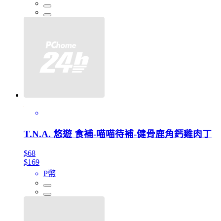
T.N.A. 悠遊 食補-喵喵待補-健骨鹿角鈣雞肉丁
$68
$169
P幣