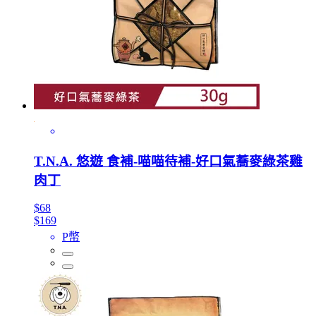
T.N.A. 悠遊 食補-喵喵待補-好口氣蕎麥綠茶雞
肉丁
$68
$169
P幣