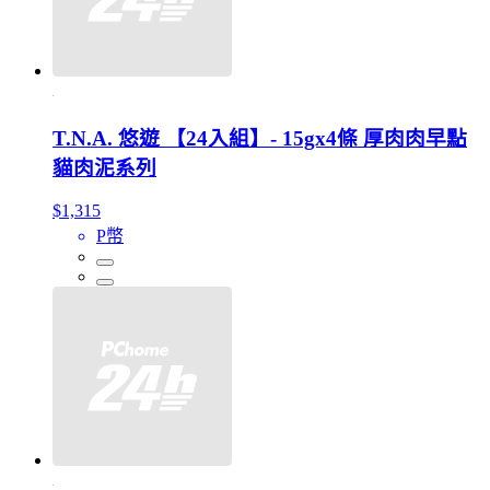
T.N.A. 悠遊 【24入組】- 15gx4條 厚肉肉早點
貓肉泥系列
$1,315
P幣