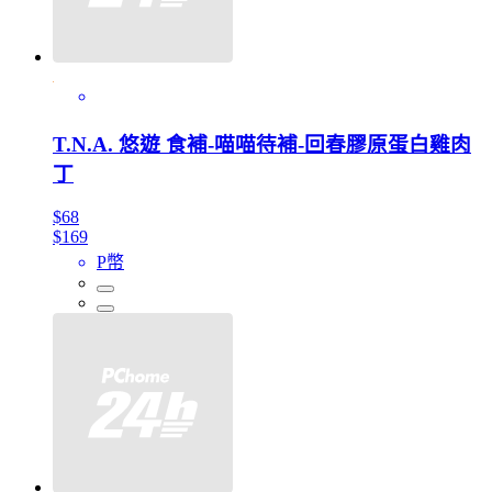
T.N.A. 悠遊 食補-喵喵待補-回春膠原蛋白雞肉
丁
$68
$169
P幣