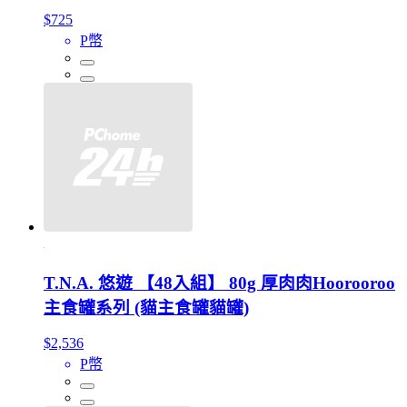
$725
P幣
T.N.A. 悠遊 【48入組】 80g 厚肉肉Hoorooroo
主食罐系列 (貓主食罐貓罐)
$2,536
P幣