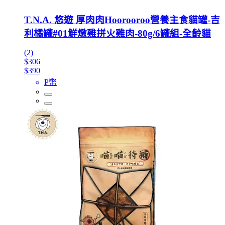
T.N.A. 悠遊 厚肉肉Hoorooroo營養主食貓罐-吉
利橘罐#01鮮燉雞拼火雞肉-80g/6罐組-全齡貓
(2)
$306
$390
P幣