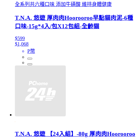
全系列共六種口味 添加牛磺酸 維持身體健康
T.N.A. 悠遊 厚肉肉Hoorooroo早點貓肉泥-6種
口味-15g*4入/包X12包組-全齡貓
$599
$1,068
P幣
T.N.A. 悠遊 【24入組】-80g 厚肉肉Hoorooroo