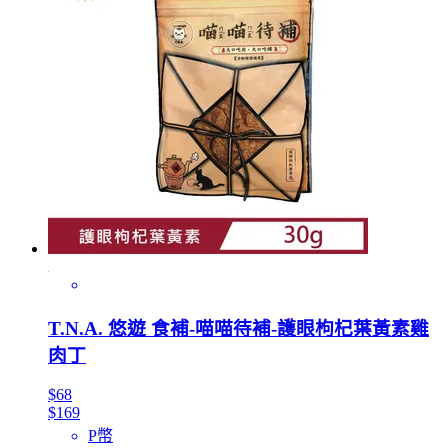
T.N.A. 悠遊 食補-喵喵待補-護眼枸杞葉黃素雞
肉丁
$68
$169
P幣