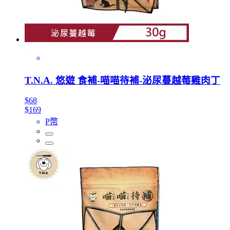
T.N.A. 悠遊 食補-喵喵待補-泌尿蔓越莓雞肉丁
$68
$169
P幣