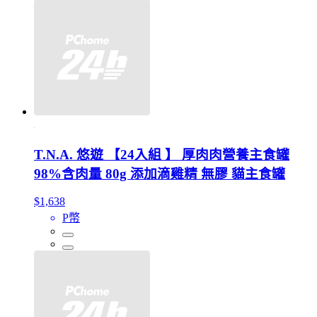
T.N.A. 悠遊 【24入組 】 厚肉肉營養主食罐
98%含肉量 80g 添加滴雞精 無膠 貓主食罐
$1,638
P幣