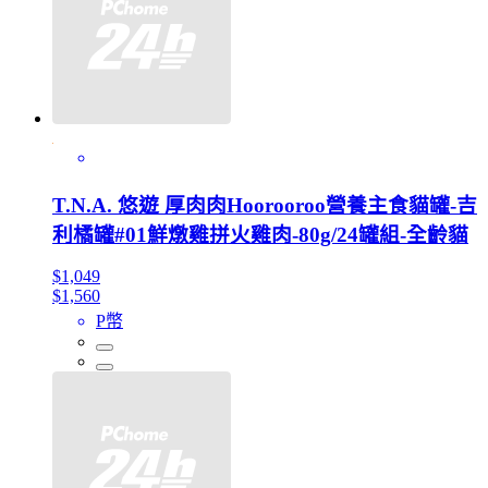
T.N.A. 悠遊 厚肉肉Hoorooroo營養主食貓罐-吉
利橘罐#01鮮燉雞拼火雞肉-80g/24罐組-全齡貓
$1,049
$1,560
P幣