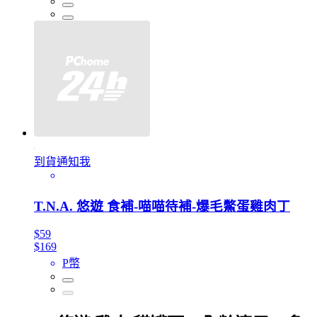
到貨通知我
T.N.A. 悠遊 食補-喵喵待補-爆毛鱉蛋雞肉丁
$59
$169
P幣