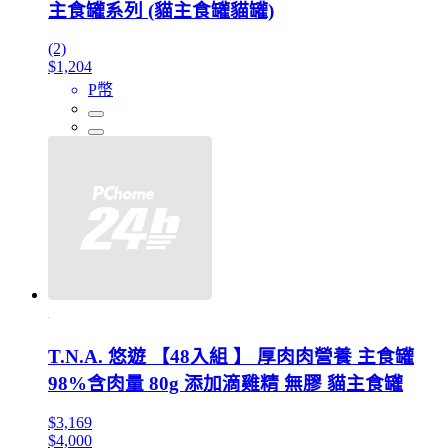
主食罐系列 (貓主食罐貓罐)
(2)
$1,204
P幣
T.N.A. 悠遊 【48入組 】 厚肉肉營養 主食罐
98%含肉量 80g 添加滴雞精 無膠 貓主食罐
$3,169
$4,000