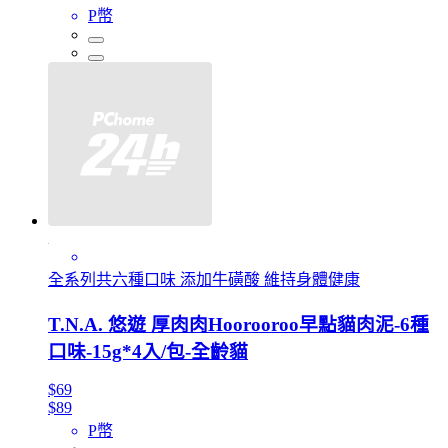
P幣
全系列共六種口味 添加牛磺酸 維持身體健康
T.N.A. 悠遊 厚肉肉Hoorooroo早點貓肉泥-6種
口味-15g*4入/包-全齡貓
$69
$89
P幣